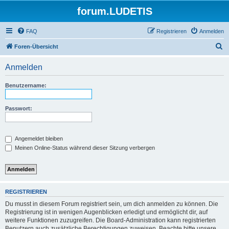
forum.LUDETIS
FAQ
Registrieren
Anmelden
S
Foren-Übersicht
u
Anmelden
c
h
Benutzername:
e
Passwort:
Angemeldet bleiben
Meinen Online-Status während dieser Sitzung verbergen
REGISTRIEREN
Du musst in diesem Forum registriert sein, um dich anmelden zu können. Die
Registrierung ist in wenigen Augenblicken erledigt und ermöglicht dir, auf
weitere Funktionen zuzugreifen. Die Board-Administration kann registrierten
Benutzern auch zusätzliche Berechtigungen zuweisen. Beachte bitte unsere