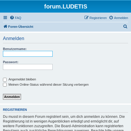
forum.LUDETIS
FAQ
Registrieren
Anmelden
S
Foren-Übersicht
u
Anmelden
c
h
Benutzername:
e
Passwort:
Angemeldet bleiben
Meinen Online-Status während dieser Sitzung verbergen
REGISTRIEREN
Du musst in diesem Forum registriert sein, um dich anmelden zu können. Die
Registrierung ist in wenigen Augenblicken erledigt und ermöglicht dir, auf
weitere Funktionen zuzugreifen. Die Board-Administration kann registrierten
Benutzern auch zusätzliche Berechtigungen zuweisen. Beachte bitte unsere