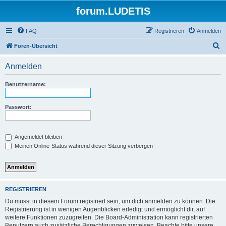
forum.LUDETIS
FAQ
Registrieren
Anmelden
S
Foren-Übersicht
u
Anmelden
c
h
Benutzername:
e
Passwort:
Angemeldet bleiben
Meinen Online-Status während dieser Sitzung verbergen
REGISTRIEREN
Du musst in diesem Forum registriert sein, um dich anmelden zu können. Die
Registrierung ist in wenigen Augenblicken erledigt und ermöglicht dir, auf
weitere Funktionen zuzugreifen. Die Board-Administration kann registrierten
Benutzern auch zusätzliche Berechtigungen zuweisen. Beachte bitte unsere