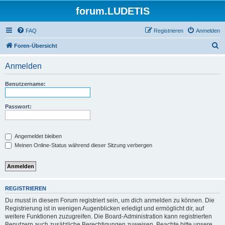
forum.LUDETIS
FAQ
Registrieren
Anmelden
S
Foren-Übersicht
u
Anmelden
c
h
Benutzername:
e
Passwort:
Angemeldet bleiben
Meinen Online-Status während dieser Sitzung verbergen
REGISTRIEREN
Du musst in diesem Forum registriert sein, um dich anmelden zu können. Die
Registrierung ist in wenigen Augenblicken erledigt und ermöglicht dir, auf
weitere Funktionen zuzugreifen. Die Board-Administration kann registrierten
Benutzern auch zusätzliche Berechtigungen zuweisen. Beachte bitte unsere