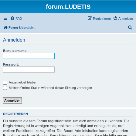
forum.LUDETIS
FAQ
Registrieren
Anmelden
S
Foren-Übersicht
u
Anmelden
c
h
Benutzername:
e
Passwort:
Angemeldet bleiben
Meinen Online-Status während dieser Sitzung verbergen
REGISTRIEREN
Du musst in diesem Forum registriert sein, um dich anmelden zu können. Die
Registrierung ist in wenigen Augenblicken erledigt und ermöglicht dir, auf
weitere Funktionen zuzugreifen. Die Board-Administration kann registrierten
Benutzern auch zusätzliche Berechtigungen zuweisen. Beachte bitte unsere