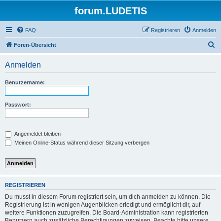
forum.LUDETIS
FAQ
Registrieren
Anmelden
S
Foren-Übersicht
u
Anmelden
c
h
Benutzername:
e
Passwort:
Angemeldet bleiben
Meinen Online-Status während dieser Sitzung verbergen
REGISTRIEREN
Du musst in diesem Forum registriert sein, um dich anmelden zu können. Die
Registrierung ist in wenigen Augenblicken erledigt und ermöglicht dir, auf
weitere Funktionen zuzugreifen. Die Board-Administration kann registrierten
Benutzern auch zusätzliche Berechtigungen zuweisen. Beachte bitte unsere