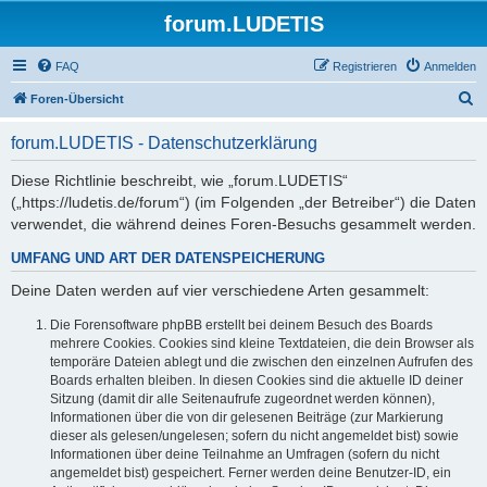
forum.LUDETIS
FAQ
Registrieren
Anmelden
S
Foren-Übersicht
u
forum.LUDETIS - Datenschutzerklärung
c
h
Diese Richtlinie beschreibt, wie „forum.LUDETIS“
(„https://ludetis.de/forum“) (im Folgenden „der Betreiber“) die Daten
e
verwendet, die während deines Foren-Besuchs gesammelt werden.
UMFANG UND ART DER DATENSPEICHERUNG
Deine Daten werden auf vier verschiedene Arten gesammelt:
Die Forensoftware phpBB erstellt bei deinem Besuch des Boards
mehrere Cookies. Cookies sind kleine Textdateien, die dein Browser als
temporäre Dateien ablegt und die zwischen den einzelnen Aufrufen des
Boards erhalten bleiben. In diesen Cookies sind die aktuelle ID deiner
Sitzung (damit dir alle Seitenaufrufe zugeordnet werden können),
Informationen über die von dir gelesenen Beiträge (zur Markierung
dieser als gelesen/ungelesen; sofern du nicht angemeldet bist) sowie
Informationen über deine Teilnahme an Umfragen (sofern du nicht
angemeldet bist) gespeichert. Ferner werden deine Benutzer-ID, ein