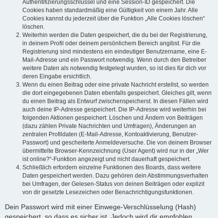
Authentifizierungsschlüssel und eine Session-ID gespeichert. Die
Cookies haben standardmäßig eine Gültigkeit von einem Jahr. Alle
Cookies kannst du jederzeit über die Funktion „Alle Cookies löschen“
löschen.
Weiterhin werden die Daten gespeichert, die du bei der Registrierung,
in deinem Profil oder deinem persönlichem Bereich angibst. Für die
Registrierung sind mindestens ein eindeutiger Benutzername, eine E-
Mail-Adresse und ein Passwort notwendig. Wenn durch den Betreiber
weitere Daten als notwendig festgelegt wurden, so ist dies für dich vor
deren Eingabe ersichtlich.
Wenn du einen Beitrag oder eine private Nachricht erstellst, so werden
die dort eingegebenen Daten ebenfalls gespeichert. Gleiches gilt, wenn
du einen Beitrag als Entwurf zwischenspeicherst. In diesen Fällen wird
auch deine IP-Adresse gespeichert. Die IP-Adresse wird weiterhin bei
folgenden Aktionen gespeichert: Löschen und Ändern von Beiträgen
(dazu zählen Private Nachrichten und Umfragen), Änderungen an
zentralen Profildaten (E-Mail-Adresse, Kontoaktivierung, Benutzer-
Passwort) und gescheiterte Anmeldeversuche. Die von deinem Browser
übermittelte Browser-Kennzeichnung (User Agent) wird nur in der „Wer
ist online?“-Funktion angezeigt und nicht dauerhaft gespeichert.
Schließlich erfordern einzelne Funktionen des Boards, dass weitere
Daten gespeichert werden. Dazu gehören dein Abstimmungsverhalten
bei Umfragen, der Gelesen-Status von deinen Beiträgen oder explizit
von dir gesetzte Lesezeichen oder Benachrichtigungsfunktionen.
Dein Passwort wird mit einer Einwege-Verschlüsselung (Hash)
gespeichert, so dass es sicher ist. Jedoch wird dir empfohlen,