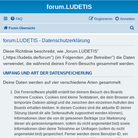
forum.LUDETIS
FAQ
Registrieren
Anmelden
S
Foren-Übersicht
u
forum.LUDETIS - Datenschutzerklärung
c
h
Diese Richtlinie beschreibt, wie „forum.LUDETIS“
(„https://ludetis.de/forum“) (im Folgenden „der Betreiber“) die Daten
e
verwendet, die während deines Foren-Besuchs gesammelt werden.
UMFANG UND ART DER DATENSPEICHERUNG
Deine Daten werden auf vier verschiedene Arten gesammelt:
Die Forensoftware phpBB erstellt bei deinem Besuch des Boards
mehrere Cookies. Cookies sind kleine Textdateien, die dein Browser als
temporäre Dateien ablegt und die zwischen den einzelnen Aufrufen des
Boards erhalten bleiben. In diesen Cookies sind die aktuelle ID deiner
Sitzung (damit dir alle Seitenaufrufe zugeordnet werden können),
Informationen über die von dir gelesenen Beiträge (zur Markierung
dieser als gelesen/ungelesen; sofern du nicht angemeldet bist) sowie
Informationen über deine Teilnahme an Umfragen (sofern du nicht
angemeldet bist) gespeichert. Ferner werden deine Benutzer-ID, ein