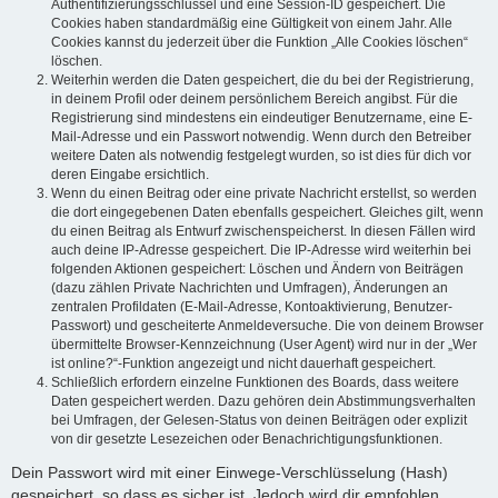
Authentifizierungsschlüssel und eine Session-ID gespeichert. Die
Cookies haben standardmäßig eine Gültigkeit von einem Jahr. Alle
Cookies kannst du jederzeit über die Funktion „Alle Cookies löschen“
löschen.
Weiterhin werden die Daten gespeichert, die du bei der Registrierung,
in deinem Profil oder deinem persönlichem Bereich angibst. Für die
Registrierung sind mindestens ein eindeutiger Benutzername, eine E-
Mail-Adresse und ein Passwort notwendig. Wenn durch den Betreiber
weitere Daten als notwendig festgelegt wurden, so ist dies für dich vor
deren Eingabe ersichtlich.
Wenn du einen Beitrag oder eine private Nachricht erstellst, so werden
die dort eingegebenen Daten ebenfalls gespeichert. Gleiches gilt, wenn
du einen Beitrag als Entwurf zwischenspeicherst. In diesen Fällen wird
auch deine IP-Adresse gespeichert. Die IP-Adresse wird weiterhin bei
folgenden Aktionen gespeichert: Löschen und Ändern von Beiträgen
(dazu zählen Private Nachrichten und Umfragen), Änderungen an
zentralen Profildaten (E-Mail-Adresse, Kontoaktivierung, Benutzer-
Passwort) und gescheiterte Anmeldeversuche. Die von deinem Browser
übermittelte Browser-Kennzeichnung (User Agent) wird nur in der „Wer
ist online?“-Funktion angezeigt und nicht dauerhaft gespeichert.
Schließlich erfordern einzelne Funktionen des Boards, dass weitere
Daten gespeichert werden. Dazu gehören dein Abstimmungsverhalten
bei Umfragen, der Gelesen-Status von deinen Beiträgen oder explizit
von dir gesetzte Lesezeichen oder Benachrichtigungsfunktionen.
Dein Passwort wird mit einer Einwege-Verschlüsselung (Hash)
gespeichert, so dass es sicher ist. Jedoch wird dir empfohlen,