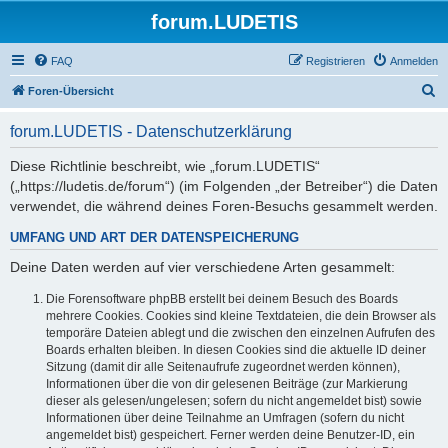
forum.LUDETIS
FAQ
Registrieren
Anmelden
S
Foren-Übersicht
u
forum.LUDETIS - Datenschutzerklärung
c
h
Diese Richtlinie beschreibt, wie „forum.LUDETIS“
(„https://ludetis.de/forum“) (im Folgenden „der Betreiber“) die Daten
e
verwendet, die während deines Foren-Besuchs gesammelt werden.
UMFANG UND ART DER DATENSPEICHERUNG
Deine Daten werden auf vier verschiedene Arten gesammelt:
Die Forensoftware phpBB erstellt bei deinem Besuch des Boards
mehrere Cookies. Cookies sind kleine Textdateien, die dein Browser als
temporäre Dateien ablegt und die zwischen den einzelnen Aufrufen des
Boards erhalten bleiben. In diesen Cookies sind die aktuelle ID deiner
Sitzung (damit dir alle Seitenaufrufe zugeordnet werden können),
Informationen über die von dir gelesenen Beiträge (zur Markierung
dieser als gelesen/ungelesen; sofern du nicht angemeldet bist) sowie
Informationen über deine Teilnahme an Umfragen (sofern du nicht
angemeldet bist) gespeichert. Ferner werden deine Benutzer-ID, ein