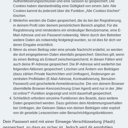
Authentifizierungsschlüssel und eine Session-ID gespeichert. Die
Cookies haben standardmäßig eine Gültigkeit von einem Jahr. Alle
Cookies kannst du jederzeit über die Funktion „Alle Cookies löschen“
löschen.
Weiterhin werden die Daten gespeichert, die du bei der Registrierung,
in deinem Profil oder deinem persönlichem Bereich angibst. Für die
Registrierung sind mindestens ein eindeutiger Benutzername, eine E-
Mail-Adresse und ein Passwort notwendig. Wenn durch den Betreiber
weitere Daten als notwendig festgelegt wurden, so ist dies für dich vor
deren Eingabe ersichtlich.
Wenn du einen Beitrag oder eine private Nachricht erstellst, so werden
die dort eingegebenen Daten ebenfalls gespeichert. Gleiches gilt, wenn
du einen Beitrag als Entwurf zwischenspeicherst. In diesen Fällen wird
auch deine IP-Adresse gespeichert. Die IP-Adresse wird weiterhin bei
folgenden Aktionen gespeichert: Löschen und Ändern von Beiträgen
(dazu zählen Private Nachrichten und Umfragen), Änderungen an
zentralen Profildaten (E-Mail-Adresse, Kontoaktivierung, Benutzer-
Passwort) und gescheiterte Anmeldeversuche. Die von deinem Browser
übermittelte Browser-Kennzeichnung (User Agent) wird nur in der „Wer
ist online?“-Funktion angezeigt und nicht dauerhaft gespeichert.
Schließlich erfordern einzelne Funktionen des Boards, dass weitere
Daten gespeichert werden. Dazu gehören dein Abstimmungsverhalten
bei Umfragen, der Gelesen-Status von deinen Beiträgen oder explizit
von dir gesetzte Lesezeichen oder Benachrichtigungsfunktionen.
Dein Passwort wird mit einer Einwege-Verschlüsselung (Hash)
gespeichert, so dass es sicher ist. Jedoch wird dir empfohlen,