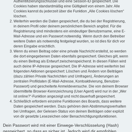
Authentifizierungsschlüssel und eine Session-ID gespeichert. Die
Cookies haben standardmäßig eine Gültigkeit von einem Jahr. Alle
Cookies kannst du jederzeit über die Funktion „Alle Cookies löschen“
löschen.
Weiterhin werden die Daten gespeichert, die du bei der Registrierung,
in deinem Profil oder deinem persönlichem Bereich angibst. Für die
Registrierung sind mindestens ein eindeutiger Benutzername, eine E-
Mail-Adresse und ein Passwort notwendig. Wenn durch den Betreiber
weitere Daten als notwendig festgelegt wurden, so ist dies für dich vor
deren Eingabe ersichtlich.
Wenn du einen Beitrag oder eine private Nachricht erstellst, so werden
die dort eingegebenen Daten ebenfalls gespeichert. Gleiches gilt, wenn
du einen Beitrag als Entwurf zwischenspeicherst. In diesen Fällen wird
auch deine IP-Adresse gespeichert. Die IP-Adresse wird weiterhin bei
folgenden Aktionen gespeichert: Löschen und Ändern von Beiträgen
(dazu zählen Private Nachrichten und Umfragen), Änderungen an
zentralen Profildaten (E-Mail-Adresse, Kontoaktivierung, Benutzer-
Passwort) und gescheiterte Anmeldeversuche. Die von deinem Browser
übermittelte Browser-Kennzeichnung (User Agent) wird nur in der „Wer
ist online?“-Funktion angezeigt und nicht dauerhaft gespeichert.
Schließlich erfordern einzelne Funktionen des Boards, dass weitere
Daten gespeichert werden. Dazu gehören dein Abstimmungsverhalten
bei Umfragen, der Gelesen-Status von deinen Beiträgen oder explizit
von dir gesetzte Lesezeichen oder Benachrichtigungsfunktionen.
Dein Passwort wird mit einer Einwege-Verschlüsselung (Hash)
gespeichert, so dass es sicher ist. Jedoch wird dir empfohlen,