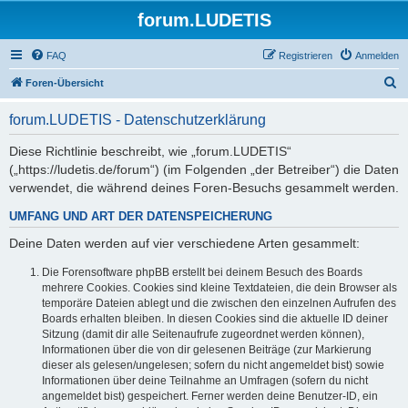
forum.LUDETIS
FAQ
Registrieren
Anmelden
S
Foren-Übersicht
u
forum.LUDETIS - Datenschutzerklärung
c
h
Diese Richtlinie beschreibt, wie „forum.LUDETIS“
(„https://ludetis.de/forum“) (im Folgenden „der Betreiber“) die Daten
e
verwendet, die während deines Foren-Besuchs gesammelt werden.
UMFANG UND ART DER DATENSPEICHERUNG
Deine Daten werden auf vier verschiedene Arten gesammelt:
Die Forensoftware phpBB erstellt bei deinem Besuch des Boards
mehrere Cookies. Cookies sind kleine Textdateien, die dein Browser als
temporäre Dateien ablegt und die zwischen den einzelnen Aufrufen des
Boards erhalten bleiben. In diesen Cookies sind die aktuelle ID deiner
Sitzung (damit dir alle Seitenaufrufe zugeordnet werden können),
Informationen über die von dir gelesenen Beiträge (zur Markierung
dieser als gelesen/ungelesen; sofern du nicht angemeldet bist) sowie
Informationen über deine Teilnahme an Umfragen (sofern du nicht
angemeldet bist) gespeichert. Ferner werden deine Benutzer-ID, ein