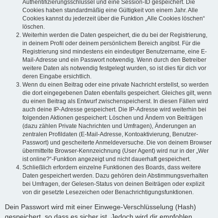
Authentifizierungsschlüssel und eine Session-ID gespeichert. Die
Cookies haben standardmäßig eine Gültigkeit von einem Jahr. Alle
Cookies kannst du jederzeit über die Funktion „Alle Cookies löschen“
löschen.
Weiterhin werden die Daten gespeichert, die du bei der Registrierung,
in deinem Profil oder deinem persönlichem Bereich angibst. Für die
Registrierung sind mindestens ein eindeutiger Benutzername, eine E-
Mail-Adresse und ein Passwort notwendig. Wenn durch den Betreiber
weitere Daten als notwendig festgelegt wurden, so ist dies für dich vor
deren Eingabe ersichtlich.
Wenn du einen Beitrag oder eine private Nachricht erstellst, so werden
die dort eingegebenen Daten ebenfalls gespeichert. Gleiches gilt, wenn
du einen Beitrag als Entwurf zwischenspeicherst. In diesen Fällen wird
auch deine IP-Adresse gespeichert. Die IP-Adresse wird weiterhin bei
folgenden Aktionen gespeichert: Löschen und Ändern von Beiträgen
(dazu zählen Private Nachrichten und Umfragen), Änderungen an
zentralen Profildaten (E-Mail-Adresse, Kontoaktivierung, Benutzer-
Passwort) und gescheiterte Anmeldeversuche. Die von deinem Browser
übermittelte Browser-Kennzeichnung (User Agent) wird nur in der „Wer
ist online?“-Funktion angezeigt und nicht dauerhaft gespeichert.
Schließlich erfordern einzelne Funktionen des Boards, dass weitere
Daten gespeichert werden. Dazu gehören dein Abstimmungsverhalten
bei Umfragen, der Gelesen-Status von deinen Beiträgen oder explizit
von dir gesetzte Lesezeichen oder Benachrichtigungsfunktionen.
Dein Passwort wird mit einer Einwege-Verschlüsselung (Hash)
gespeichert, so dass es sicher ist. Jedoch wird dir empfohlen,