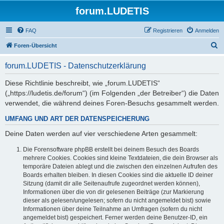
forum.LUDETIS
FAQ
Registrieren
Anmelden
S
Foren-Übersicht
u
forum.LUDETIS - Datenschutzerklärung
c
h
Diese Richtlinie beschreibt, wie „forum.LUDETIS“
(„https://ludetis.de/forum“) (im Folgenden „der Betreiber“) die Daten
e
verwendet, die während deines Foren-Besuchs gesammelt werden.
UMFANG UND ART DER DATENSPEICHERUNG
Deine Daten werden auf vier verschiedene Arten gesammelt:
Die Forensoftware phpBB erstellt bei deinem Besuch des Boards
mehrere Cookies. Cookies sind kleine Textdateien, die dein Browser als
temporäre Dateien ablegt und die zwischen den einzelnen Aufrufen des
Boards erhalten bleiben. In diesen Cookies sind die aktuelle ID deiner
Sitzung (damit dir alle Seitenaufrufe zugeordnet werden können),
Informationen über die von dir gelesenen Beiträge (zur Markierung
dieser als gelesen/ungelesen; sofern du nicht angemeldet bist) sowie
Informationen über deine Teilnahme an Umfragen (sofern du nicht
angemeldet bist) gespeichert. Ferner werden deine Benutzer-ID, ein