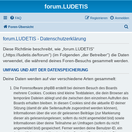
forum.LUDETIS
FAQ
Registrieren
Anmelden
S
Foren-Übersicht
u
forum.LUDETIS - Datenschutzerklärung
c
h
Diese Richtlinie beschreibt, wie „forum.LUDETIS“
(„https://ludetis.de/forum“) (im Folgenden „der Betreiber“) die Daten
e
verwendet, die während deines Foren-Besuchs gesammelt werden.
UMFANG UND ART DER DATENSPEICHERUNG
Deine Daten werden auf vier verschiedene Arten gesammelt:
Die Forensoftware phpBB erstellt bei deinem Besuch des Boards
mehrere Cookies. Cookies sind kleine Textdateien, die dein Browser als
temporäre Dateien ablegt und die zwischen den einzelnen Aufrufen des
Boards erhalten bleiben. In diesen Cookies sind die aktuelle ID deiner
Sitzung (damit dir alle Seitenaufrufe zugeordnet werden können),
Informationen über die von dir gelesenen Beiträge (zur Markierung
dieser als gelesen/ungelesen; sofern du nicht angemeldet bist) sowie
Informationen über deine Teilnahme an Umfragen (sofern du nicht
angemeldet bist) gespeichert. Ferner werden deine Benutzer-ID, ein