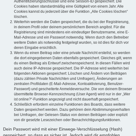
Authentifizierungsschlüssel und eine Session-ID gespeichert. Die
Cookies haben standardmäßig eine Gültigkeit von einem Jahr. Alle
Cookies kannst du jederzeit über die Funktion „Alle Cookies löschen“
löschen.
Weiterhin werden die Daten gespeichert, die du bei der Registrierung,
in deinem Profil oder deinem persönlichem Bereich angibst. Für die
Registrierung sind mindestens ein eindeutiger Benutzername, eine E-
Mail-Adresse und ein Passwort notwendig. Wenn durch den Betreiber
weitere Daten als notwendig festgelegt wurden, so ist dies für dich vor
deren Eingabe ersichtlich.
Wenn du einen Beitrag oder eine private Nachricht erstellst, so werden
die dort eingegebenen Daten ebenfalls gespeichert. Gleiches gilt, wenn
du einen Beitrag als Entwurf zwischenspeicherst. In diesen Fällen wird
auch deine IP-Adresse gespeichert. Die IP-Adresse wird weiterhin bei
folgenden Aktionen gespeichert: Löschen und Ändern von Beiträgen
(dazu zählen Private Nachrichten und Umfragen), Änderungen an
zentralen Profildaten (E-Mail-Adresse, Kontoaktivierung, Benutzer-
Passwort) und gescheiterte Anmeldeversuche. Die von deinem Browser
übermittelte Browser-Kennzeichnung (User Agent) wird nur in der „Wer
ist online?“-Funktion angezeigt und nicht dauerhaft gespeichert.
Schließlich erfordern einzelne Funktionen des Boards, dass weitere
Daten gespeichert werden. Dazu gehören dein Abstimmungsverhalten
bei Umfragen, der Gelesen-Status von deinen Beiträgen oder explizit
von dir gesetzte Lesezeichen oder Benachrichtigungsfunktionen.
Dein Passwort wird mit einer Einwege-Verschlüsselung (Hash)
gespeichert, so dass es sicher ist. Jedoch wird dir empfohlen,