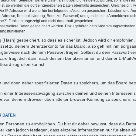
rch den Betreiber weitere Daten als notwendig festgelegt wurden, so ist dies für 
llst, so werden die dort eingegebenen Daten ebenfalls gespeichert. Gleiches gilt, 
Die IP-Adresse wird weiterhin bei folgenden Aktionen gespeichert: Löschen und Än
l-Adresse, Kontoaktivierung, Benutzer-Passwort) und gescheiterte Anmeldeversuch
ine?“-Funktion angezeigt und nicht dauerhaft gespeichert.
 dass weitere Daten gespeichert werden. Dazu gehören dein Abstimmungsverhalten
gungsfunktionen.
(Hash) gespeichert, so dass es sicher ist. Jedoch wird dir empfohlen, 
ssel zu deinem Benutzerkonto für das Board, also geh mit ihm sorgsam
htigterweise nach deinem Passwort fragen. Solltest du dein Passwort v
are fragt dich dann nach deinem Benutzernamen und deiner E-Mail-Ad
Board zugreifen kannst.
en und oben näher spezifizierten Daten zu speichern, um das Board bet
en einer Interessenabwägung zwischen deinen und seinen Interessen sow
r von deinem Browser übermittelter Browser-Kennung zu speichern, so
R DATEN
n Personen zu ermöglichen. Du bist dir daher bewusst, dass die Daten d
ber kann jedoch festlegen, dass einzelne Informationen nur für einen ei