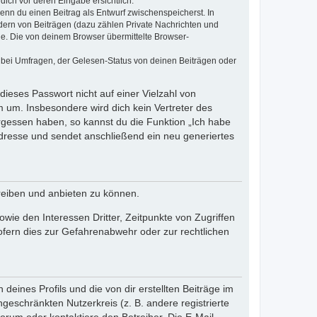
dich vor deren Eingabe ersichtlich.
wenn du einen Beitrag als Entwurf zwischenspeicherst. In
dern von Beiträgen (dazu zählen Private Nachrichten und
e. Die von deinem Browser übermittelte Browser-
 bei Umfragen, der Gelesen-Status von deinen Beiträgen oder
dieses Passwort nicht auf einer Vielzahl von
 um. Insbesondere wird dich kein Vertreter des
ergessen haben, so kannst du die Funktion „Ich habe
resse und sendet anschließend ein neu generiertes
reiben und anbieten zu können.
ie den Interessen Dritter, Zeitpunkte von Zugriffen
fern dies zur Gefahrenabwehr oder zur rechtlichen
eines Profils und die von dir erstellten Beiträge im
ngeschränkten Nutzerkreis (z. B. andere registrierte