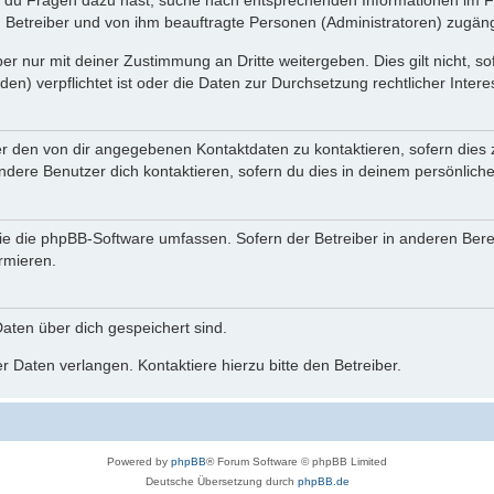
n du Fragen dazu hast, suche nach entsprechenden Informationen im Fo
n Betreiber und von ihm beauftragte Personen (Administratoren) zugäng
r nur mit deiner Zustimmung an Dritte weitergeben. Dies gilt nicht, s
n) verpflichtet ist oder die Daten zur Durchsetzung rechtlicher Interes
er den von dir angegebenen Kontaktdaten zu kontaktieren, sofern dies 
andere Benutzer dich kontaktieren, sofern du dies in deinem persönliche
, die die phpBB-Software umfassen. Sofern der Betreiber in anderen Be
ormieren.
 Daten über dich gespeichert sind.
 Daten verlangen. Kontaktiere hierzu bitte den Betreiber.
Powered by
phpBB
® Forum Software © phpBB Limited
Deutsche Übersetzung durch
phpBB.de