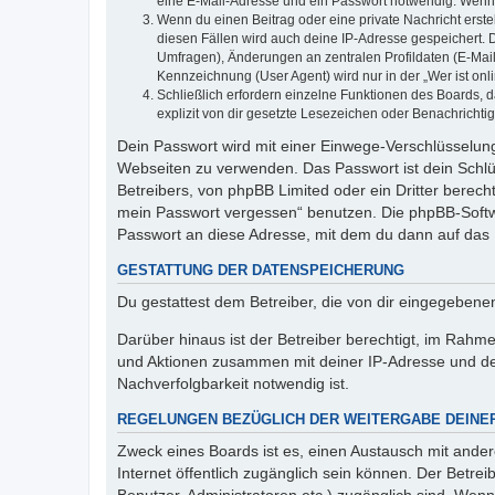
eine E-Mail-Adresse und ein Passwort notwendig. Wenn du
Wenn du einen Beitrag oder eine private Nachricht erste
diesen Fällen wird auch deine IP-Adresse gespeichert. 
Umfragen), Änderungen an zentralen Profildaten (E-Mai
Kennzeichnung (User Agent) wird nur in der „Wer ist onl
Schließlich erfordern einzelne Funktionen des Boards,
explizit von dir gesetzte Lesezeichen oder Benachrichti
Dein Passwort wird mit einer Einwege-Verschlüsselung 
Webseiten zu verwenden. Das Passwort ist dein Schlü
Betreibers, von phpBB Limited oder ein Dritter berec
mein Passwort vergessen“ benutzen. Die phpBB-Softw
Passwort an diese Adresse, mit dem du dann auf das 
GESTATTUNG DER DATENSPEICHERUNG
Du gestattest dem Betreiber, die von dir eingegeben
Darüber hinaus ist der Betreiber berechtigt, im Rahm
und Aktionen zusammen mit deiner IP-Adresse und de
Nachverfolgbarkeit notwendig ist.
REGELUNGEN BEZÜGLICH DER WEITERGABE DEINE
Zweck eines Boards ist es, einen Austausch mit andere
Internet öffentlich zugänglich sein können. Der Betrei