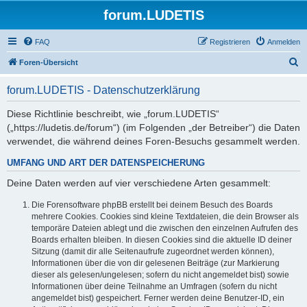
forum.LUDETIS
FAQ
Registrieren
Anmelden
S
Foren-Übersicht
u
forum.LUDETIS - Datenschutzerklärung
c
h
Diese Richtlinie beschreibt, wie „forum.LUDETIS“
(„https://ludetis.de/forum“) (im Folgenden „der Betreiber“) die Daten
e
verwendet, die während deines Foren-Besuchs gesammelt werden.
UMFANG UND ART DER DATENSPEICHERUNG
Deine Daten werden auf vier verschiedene Arten gesammelt:
Die Forensoftware phpBB erstellt bei deinem Besuch des Boards
mehrere Cookies. Cookies sind kleine Textdateien, die dein Browser als
temporäre Dateien ablegt und die zwischen den einzelnen Aufrufen des
Boards erhalten bleiben. In diesen Cookies sind die aktuelle ID deiner
Sitzung (damit dir alle Seitenaufrufe zugeordnet werden können),
Informationen über die von dir gelesenen Beiträge (zur Markierung
dieser als gelesen/ungelesen; sofern du nicht angemeldet bist) sowie
Informationen über deine Teilnahme an Umfragen (sofern du nicht
angemeldet bist) gespeichert. Ferner werden deine Benutzer-ID, ein