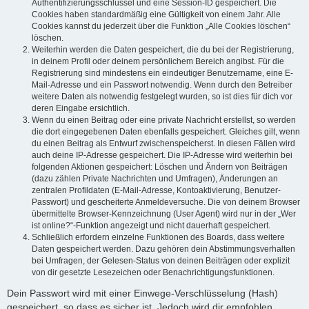
Authentifizierungsschlüssel und eine Session-ID gespeichert. Die
Cookies haben standardmäßig eine Gültigkeit von einem Jahr. Alle
Cookies kannst du jederzeit über die Funktion „Alle Cookies löschen“
löschen.
Weiterhin werden die Daten gespeichert, die du bei der Registrierung,
in deinem Profil oder deinem persönlichem Bereich angibst. Für die
Registrierung sind mindestens ein eindeutiger Benutzername, eine E-
Mail-Adresse und ein Passwort notwendig. Wenn durch den Betreiber
weitere Daten als notwendig festgelegt wurden, so ist dies für dich vor
deren Eingabe ersichtlich.
Wenn du einen Beitrag oder eine private Nachricht erstellst, so werden
die dort eingegebenen Daten ebenfalls gespeichert. Gleiches gilt, wenn
du einen Beitrag als Entwurf zwischenspeicherst. In diesen Fällen wird
auch deine IP-Adresse gespeichert. Die IP-Adresse wird weiterhin bei
folgenden Aktionen gespeichert: Löschen und Ändern von Beiträgen
(dazu zählen Private Nachrichten und Umfragen), Änderungen an
zentralen Profildaten (E-Mail-Adresse, Kontoaktivierung, Benutzer-
Passwort) und gescheiterte Anmeldeversuche. Die von deinem Browser
übermittelte Browser-Kennzeichnung (User Agent) wird nur in der „Wer
ist online?“-Funktion angezeigt und nicht dauerhaft gespeichert.
Schließlich erfordern einzelne Funktionen des Boards, dass weitere
Daten gespeichert werden. Dazu gehören dein Abstimmungsverhalten
bei Umfragen, der Gelesen-Status von deinen Beiträgen oder explizit
von dir gesetzte Lesezeichen oder Benachrichtigungsfunktionen.
Dein Passwort wird mit einer Einwege-Verschlüsselung (Hash)
gespeichert, so dass es sicher ist. Jedoch wird dir empfohlen,