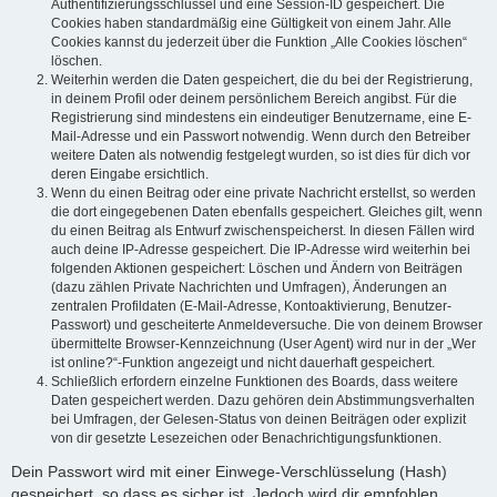
Authentifizierungsschlüssel und eine Session-ID gespeichert. Die
Cookies haben standardmäßig eine Gültigkeit von einem Jahr. Alle
Cookies kannst du jederzeit über die Funktion „Alle Cookies löschen“
löschen.
Weiterhin werden die Daten gespeichert, die du bei der Registrierung,
in deinem Profil oder deinem persönlichem Bereich angibst. Für die
Registrierung sind mindestens ein eindeutiger Benutzername, eine E-
Mail-Adresse und ein Passwort notwendig. Wenn durch den Betreiber
weitere Daten als notwendig festgelegt wurden, so ist dies für dich vor
deren Eingabe ersichtlich.
Wenn du einen Beitrag oder eine private Nachricht erstellst, so werden
die dort eingegebenen Daten ebenfalls gespeichert. Gleiches gilt, wenn
du einen Beitrag als Entwurf zwischenspeicherst. In diesen Fällen wird
auch deine IP-Adresse gespeichert. Die IP-Adresse wird weiterhin bei
folgenden Aktionen gespeichert: Löschen und Ändern von Beiträgen
(dazu zählen Private Nachrichten und Umfragen), Änderungen an
zentralen Profildaten (E-Mail-Adresse, Kontoaktivierung, Benutzer-
Passwort) und gescheiterte Anmeldeversuche. Die von deinem Browser
übermittelte Browser-Kennzeichnung (User Agent) wird nur in der „Wer
ist online?“-Funktion angezeigt und nicht dauerhaft gespeichert.
Schließlich erfordern einzelne Funktionen des Boards, dass weitere
Daten gespeichert werden. Dazu gehören dein Abstimmungsverhalten
bei Umfragen, der Gelesen-Status von deinen Beiträgen oder explizit
von dir gesetzte Lesezeichen oder Benachrichtigungsfunktionen.
Dein Passwort wird mit einer Einwege-Verschlüsselung (Hash)
gespeichert, so dass es sicher ist. Jedoch wird dir empfohlen,