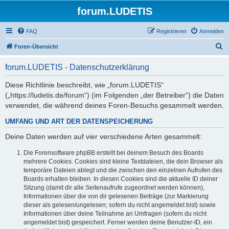
forum.LUDETIS
FAQ
Registrieren
Anmelden
S
Foren-Übersicht
u
forum.LUDETIS - Datenschutzerklärung
c
h
Diese Richtlinie beschreibt, wie „forum.LUDETIS“
(„https://ludetis.de/forum“) (im Folgenden „der Betreiber“) die Daten
e
verwendet, die während deines Foren-Besuchs gesammelt werden.
UMFANG UND ART DER DATENSPEICHERUNG
Deine Daten werden auf vier verschiedene Arten gesammelt:
Die Forensoftware phpBB erstellt bei deinem Besuch des Boards
mehrere Cookies. Cookies sind kleine Textdateien, die dein Browser als
temporäre Dateien ablegt und die zwischen den einzelnen Aufrufen des
Boards erhalten bleiben. In diesen Cookies sind die aktuelle ID deiner
Sitzung (damit dir alle Seitenaufrufe zugeordnet werden können),
Informationen über die von dir gelesenen Beiträge (zur Markierung
dieser als gelesen/ungelesen; sofern du nicht angemeldet bist) sowie
Informationen über deine Teilnahme an Umfragen (sofern du nicht
angemeldet bist) gespeichert. Ferner werden deine Benutzer-ID, ein