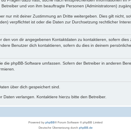
n du Fragen dazu hast, suche nach entsprechenden Informationen im Fo
n Betreiber und von ihm beauftragte Personen (Administratoren) zugäng
r nur mit deiner Zustimmung an Dritte weitergeben. Dies gilt nicht, s
n) verpflichtet ist oder die Daten zur Durchsetzung rechtlicher Interes
er den von dir angegebenen Kontaktdaten zu kontaktieren, sofern dies 
andere Benutzer dich kontaktieren, sofern du dies in deinem persönliche
, die die phpBB-Software umfassen. Sofern der Betreiber in anderen Be
ormieren.
 Daten über dich gespeichert sind.
 Daten verlangen. Kontaktiere hierzu bitte den Betreiber.
Powered by
phpBB
® Forum Software © phpBB Limited
Deutsche Übersetzung durch
phpBB.de