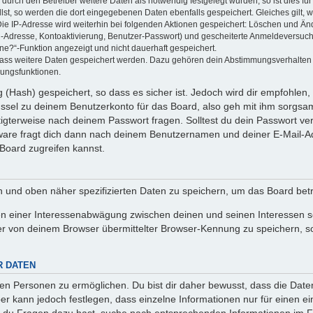
rch den Betreiber weitere Daten als notwendig festgelegt wurden, so ist dies für 
llst, so werden die dort eingegebenen Daten ebenfalls gespeichert. Gleiches gilt, 
Die IP-Adresse wird weiterhin bei folgenden Aktionen gespeichert: Löschen und Än
l-Adresse, Kontoaktivierung, Benutzer-Passwort) und gescheiterte Anmeldeversuch
ine?“-Funktion angezeigt und nicht dauerhaft gespeichert.
 dass weitere Daten gespeichert werden. Dazu gehören dein Abstimmungsverhalten
gungsfunktionen.
(Hash) gespeichert, so dass es sicher ist. Jedoch wird dir empfohlen, 
ssel zu deinem Benutzerkonto für das Board, also geh mit ihm sorgsam
htigterweise nach deinem Passwort fragen. Solltest du dein Passwort v
are fragt dich dann nach deinem Benutzernamen und deiner E-Mail-Ad
Board zugreifen kannst.
en und oben näher spezifizierten Daten zu speichern, um das Board bet
en einer Interessenabwägung zwischen deinen und seinen Interessen sow
r von deinem Browser übermittelter Browser-Kennung zu speichern, so
R DATEN
n Personen zu ermöglichen. Du bist dir daher bewusst, dass die Daten d
ber kann jedoch festlegen, dass einzelne Informationen nur für einen ei