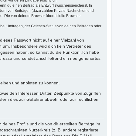
dich vor deren Eingabe ersichtlich.
wenn du einen Beitrag als Entwurf zwischenspeicherst. In
dern von Beiträgen (dazu zählen Private Nachrichten und
e. Die von deinem Browser übermittelte Browser-
 bei Umfragen, der Gelesen-Status von deinen Beiträgen oder
dieses Passwort nicht auf einer Vielzahl von
 um. Insbesondere wird dich kein Vertreter des
ergessen haben, so kannst du die Funktion „Ich habe
resse und sendet anschließend ein neu generiertes
reiben und anbieten zu können.
ie den Interessen Dritter, Zeitpunkte von Zugriffen
fern dies zur Gefahrenabwehr oder zur rechtlichen
eines Profils und die von dir erstellten Beiträge im
ngeschränkten Nutzerkreis (z. B. andere registrierte