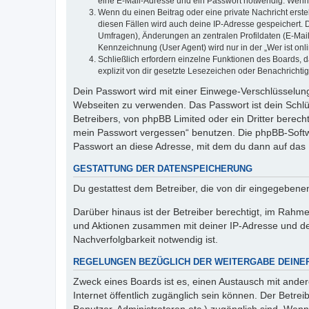
eine E-Mail-Adresse und ein Passwort notwendig. Wenn du
Wenn du einen Beitrag oder eine private Nachricht erste
diesen Fällen wird auch deine IP-Adresse gespeichert. 
Umfragen), Änderungen an zentralen Profildaten (E-Mai
Kennzeichnung (User Agent) wird nur in der „Wer ist onl
Schließlich erfordern einzelne Funktionen des Boards,
explizit von dir gesetzte Lesezeichen oder Benachrichti
Dein Passwort wird mit einer Einwege-Verschlüsselung 
Webseiten zu verwenden. Das Passwort ist dein Schlü
Betreibers, von phpBB Limited oder ein Dritter berec
mein Passwort vergessen“ benutzen. Die phpBB-Softw
Passwort an diese Adresse, mit dem du dann auf das 
GESTATTUNG DER DATENSPEICHERUNG
Du gestattest dem Betreiber, die von dir eingegeben
Darüber hinaus ist der Betreiber berechtigt, im Rahm
und Aktionen zusammen mit deiner IP-Adresse und de
Nachverfolgbarkeit notwendig ist.
REGELUNGEN BEZÜGLICH DER WEITERGABE DEINE
Zweck eines Boards ist es, einen Austausch mit andere
Internet öffentlich zugänglich sein können. Der Betrei