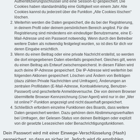
Authentifizierungsschlüssel und eine Session-ID gespeichert. Die
Cookies haben standardmäßig eine Gültigkeit von einem Jahr. Alle
Cookies kannst du jederzeit über die Funktion „Alle Cookies löschen“
löschen.
Weiterhin werden die Daten gespeichert, die du bei der Registrierung,
in deinem Profil oder deinem persönlichem Bereich angibst. Für die
Registrierung sind mindestens ein eindeutiger Benutzername, eine E-
Mail-Adresse und ein Passwort notwendig. Wenn durch den Betreiber
weitere Daten als notwendig festgelegt wurden, so ist dies für dich vor
deren Eingabe ersichtlich.
Wenn du einen Beitrag oder eine private Nachricht erstellst, so werden
die dort eingegebenen Daten ebenfalls gespeichert. Gleiches gilt, wenn
du einen Beitrag als Entwurf zwischenspeicherst. In diesen Fällen wird
auch deine IP-Adresse gespeichert. Die IP-Adresse wird weiterhin bei
folgenden Aktionen gespeichert: Löschen und Ändern von Beiträgen
(dazu zählen Private Nachrichten und Umfragen), Änderungen an
zentralen Profildaten (E-Mail-Adresse, Kontoaktivierung, Benutzer-
Passwort) und gescheiterte Anmeldeversuche. Die von deinem Browser
übermittelte Browser-Kennzeichnung (User Agent) wird nur in der „Wer
ist online?“-Funktion angezeigt und nicht dauerhaft gespeichert.
Schließlich erfordern einzelne Funktionen des Boards, dass weitere
Daten gespeichert werden. Dazu gehören dein Abstimmungsverhalten
bei Umfragen, der Gelesen-Status von deinen Beiträgen oder explizit
von dir gesetzte Lesezeichen oder Benachrichtigungsfunktionen.
Dein Passwort wird mit einer Einwege-Verschlüsselung (Hash)
gespeichert, so dass es sicher ist. Jedoch wird dir empfohlen,