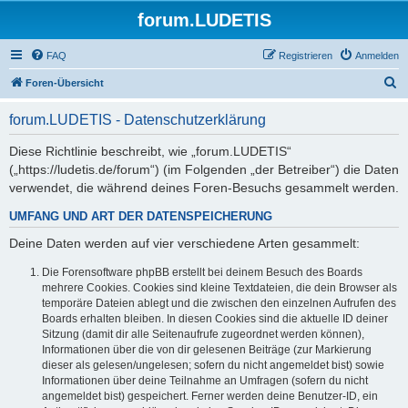
forum.LUDETIS
FAQ
Registrieren
Anmelden
S
Foren-Übersicht
u
forum.LUDETIS - Datenschutzerklärung
c
h
Diese Richtlinie beschreibt, wie „forum.LUDETIS“
(„https://ludetis.de/forum“) (im Folgenden „der Betreiber“) die Daten
e
verwendet, die während deines Foren-Besuchs gesammelt werden.
UMFANG UND ART DER DATENSPEICHERUNG
Deine Daten werden auf vier verschiedene Arten gesammelt:
Die Forensoftware phpBB erstellt bei deinem Besuch des Boards
mehrere Cookies. Cookies sind kleine Textdateien, die dein Browser als
temporäre Dateien ablegt und die zwischen den einzelnen Aufrufen des
Boards erhalten bleiben. In diesen Cookies sind die aktuelle ID deiner
Sitzung (damit dir alle Seitenaufrufe zugeordnet werden können),
Informationen über die von dir gelesenen Beiträge (zur Markierung
dieser als gelesen/ungelesen; sofern du nicht angemeldet bist) sowie
Informationen über deine Teilnahme an Umfragen (sofern du nicht
angemeldet bist) gespeichert. Ferner werden deine Benutzer-ID, ein