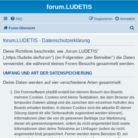
forum.LUDETIS
FAQ
Registrieren
Anmelden
S
Foren-Übersicht
u
forum.LUDETIS - Datenschutzerklärung
c
h
Diese Richtlinie beschreibt, wie „forum.LUDETIS“
(„https://ludetis.de/forum“) (im Folgenden „der Betreiber“) die Daten
e
verwendet, die während deines Foren-Besuchs gesammelt werden.
UMFANG UND ART DER DATENSPEICHERUNG
Deine Daten werden auf vier verschiedene Arten gesammelt:
Die Forensoftware phpBB erstellt bei deinem Besuch des Boards
mehrere Cookies. Cookies sind kleine Textdateien, die dein Browser als
temporäre Dateien ablegt und die zwischen den einzelnen Aufrufen des
Boards erhalten bleiben. In diesen Cookies sind die aktuelle ID deiner
Sitzung (damit dir alle Seitenaufrufe zugeordnet werden können),
Informationen über die von dir gelesenen Beiträge (zur Markierung
dieser als gelesen/ungelesen; sofern du nicht angemeldet bist) sowie
Informationen über deine Teilnahme an Umfragen (sofern du nicht
angemeldet bist) gespeichert. Ferner werden deine Benutzer-ID, ein