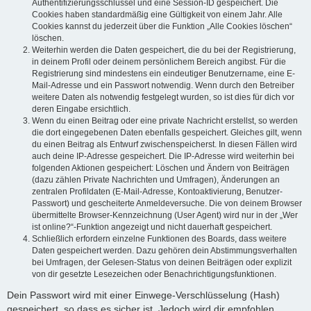
Authentifizierungsschlüssel und eine Session-ID gespeichert. Die
Cookies haben standardmäßig eine Gültigkeit von einem Jahr. Alle
Cookies kannst du jederzeit über die Funktion „Alle Cookies löschen“
löschen.
Weiterhin werden die Daten gespeichert, die du bei der Registrierung,
in deinem Profil oder deinem persönlichem Bereich angibst. Für die
Registrierung sind mindestens ein eindeutiger Benutzername, eine E-
Mail-Adresse und ein Passwort notwendig. Wenn durch den Betreiber
weitere Daten als notwendig festgelegt wurden, so ist dies für dich vor
deren Eingabe ersichtlich.
Wenn du einen Beitrag oder eine private Nachricht erstellst, so werden
die dort eingegebenen Daten ebenfalls gespeichert. Gleiches gilt, wenn
du einen Beitrag als Entwurf zwischenspeicherst. In diesen Fällen wird
auch deine IP-Adresse gespeichert. Die IP-Adresse wird weiterhin bei
folgenden Aktionen gespeichert: Löschen und Ändern von Beiträgen
(dazu zählen Private Nachrichten und Umfragen), Änderungen an
zentralen Profildaten (E-Mail-Adresse, Kontoaktivierung, Benutzer-
Passwort) und gescheiterte Anmeldeversuche. Die von deinem Browser
übermittelte Browser-Kennzeichnung (User Agent) wird nur in der „Wer
ist online?“-Funktion angezeigt und nicht dauerhaft gespeichert.
Schließlich erfordern einzelne Funktionen des Boards, dass weitere
Daten gespeichert werden. Dazu gehören dein Abstimmungsverhalten
bei Umfragen, der Gelesen-Status von deinen Beiträgen oder explizit
von dir gesetzte Lesezeichen oder Benachrichtigungsfunktionen.
Dein Passwort wird mit einer Einwege-Verschlüsselung (Hash)
gespeichert, so dass es sicher ist. Jedoch wird dir empfohlen,