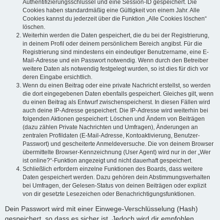
Authentifizierungsschlüssel und eine Session-ID gespeichert. Die
Cookies haben standardmäßig eine Gültigkeit von einem Jahr. Alle
Cookies kannst du jederzeit über die Funktion „Alle Cookies löschen“
löschen.
Weiterhin werden die Daten gespeichert, die du bei der Registrierung,
in deinem Profil oder deinem persönlichem Bereich angibst. Für die
Registrierung sind mindestens ein eindeutiger Benutzername, eine E-
Mail-Adresse und ein Passwort notwendig. Wenn durch den Betreiber
weitere Daten als notwendig festgelegt wurden, so ist dies für dich vor
deren Eingabe ersichtlich.
Wenn du einen Beitrag oder eine private Nachricht erstellst, so werden
die dort eingegebenen Daten ebenfalls gespeichert. Gleiches gilt, wenn
du einen Beitrag als Entwurf zwischenspeicherst. In diesen Fällen wird
auch deine IP-Adresse gespeichert. Die IP-Adresse wird weiterhin bei
folgenden Aktionen gespeichert: Löschen und Ändern von Beiträgen
(dazu zählen Private Nachrichten und Umfragen), Änderungen an
zentralen Profildaten (E-Mail-Adresse, Kontoaktivierung, Benutzer-
Passwort) und gescheiterte Anmeldeversuche. Die von deinem Browser
übermittelte Browser-Kennzeichnung (User Agent) wird nur in der „Wer
ist online?“-Funktion angezeigt und nicht dauerhaft gespeichert.
Schließlich erfordern einzelne Funktionen des Boards, dass weitere
Daten gespeichert werden. Dazu gehören dein Abstimmungsverhalten
bei Umfragen, der Gelesen-Status von deinen Beiträgen oder explizit
von dir gesetzte Lesezeichen oder Benachrichtigungsfunktionen.
Dein Passwort wird mit einer Einwege-Verschlüsselung (Hash)
gespeichert, so dass es sicher ist. Jedoch wird dir empfohlen,