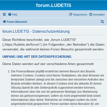
forum.LUDETIS
FAQ
Registrieren
Anmelden
S
Foren-Übersicht
u
forum.LUDETIS - Datenschutzerklärung
c
h
Diese Richtlinie beschreibt, wie „forum.LUDETIS“
(„https://ludetis.de/forum“) (im Folgenden „der Betreiber“) die Daten
e
verwendet, die während deines Foren-Besuchs gesammelt werden.
UMFANG UND ART DER DATENSPEICHERUNG
Deine Daten werden auf vier verschiedene Arten gesammelt:
Die Forensoftware phpBB erstellt bei deinem Besuch des Boards
mehrere Cookies. Cookies sind kleine Textdateien, die dein Browser als
temporäre Dateien ablegt und die zwischen den einzelnen Aufrufen des
Boards erhalten bleiben. In diesen Cookies sind die aktuelle ID deiner
Sitzung (damit dir alle Seitenaufrufe zugeordnet werden können),
Informationen über die von dir gelesenen Beiträge (zur Markierung
dieser als gelesen/ungelesen; sofern du nicht angemeldet bist) sowie
Informationen über deine Teilnahme an Umfragen (sofern du nicht
angemeldet bist) gespeichert. Ferner werden deine Benutzer-ID, ein