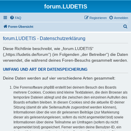
forum.LUDETIS
FAQ
Registrieren
Anmelden
S
Foren-Übersicht
u
forum.LUDETIS - Datenschutzerklärung
c
h
Diese Richtlinie beschreibt, wie „forum.LUDETIS“
(„https://ludetis.de/forum“) (im Folgenden „der Betreiber“) die Daten
e
verwendet, die während deines Foren-Besuchs gesammelt werden.
UMFANG UND ART DER DATENSPEICHERUNG
Deine Daten werden auf vier verschiedene Arten gesammelt:
Die Forensoftware phpBB erstellt bei deinem Besuch des Boards
mehrere Cookies. Cookies sind kleine Textdateien, die dein Browser als
temporäre Dateien ablegt und die zwischen den einzelnen Aufrufen des
Boards erhalten bleiben. In diesen Cookies sind die aktuelle ID deiner
Sitzung (damit dir alle Seitenaufrufe zugeordnet werden können),
Informationen über die von dir gelesenen Beiträge (zur Markierung
dieser als gelesen/ungelesen; sofern du nicht angemeldet bist) sowie
Informationen über deine Teilnahme an Umfragen (sofern du nicht
angemeldet bist) gespeichert. Ferner werden deine Benutzer-ID, ein