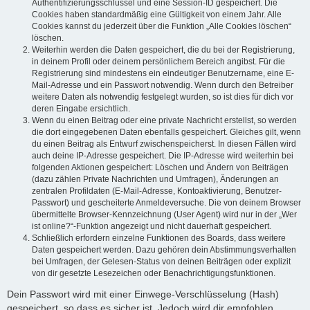
Authentifizierungsschlüssel und eine Session-ID gespeichert. Die
Cookies haben standardmäßig eine Gültigkeit von einem Jahr. Alle
Cookies kannst du jederzeit über die Funktion „Alle Cookies löschen“
löschen.
Weiterhin werden die Daten gespeichert, die du bei der Registrierung,
in deinem Profil oder deinem persönlichem Bereich angibst. Für die
Registrierung sind mindestens ein eindeutiger Benutzername, eine E-
Mail-Adresse und ein Passwort notwendig. Wenn durch den Betreiber
weitere Daten als notwendig festgelegt wurden, so ist dies für dich vor
deren Eingabe ersichtlich.
Wenn du einen Beitrag oder eine private Nachricht erstellst, so werden
die dort eingegebenen Daten ebenfalls gespeichert. Gleiches gilt, wenn
du einen Beitrag als Entwurf zwischenspeicherst. In diesen Fällen wird
auch deine IP-Adresse gespeichert. Die IP-Adresse wird weiterhin bei
folgenden Aktionen gespeichert: Löschen und Ändern von Beiträgen
(dazu zählen Private Nachrichten und Umfragen), Änderungen an
zentralen Profildaten (E-Mail-Adresse, Kontoaktivierung, Benutzer-
Passwort) und gescheiterte Anmeldeversuche. Die von deinem Browser
übermittelte Browser-Kennzeichnung (User Agent) wird nur in der „Wer
ist online?“-Funktion angezeigt und nicht dauerhaft gespeichert.
Schließlich erfordern einzelne Funktionen des Boards, dass weitere
Daten gespeichert werden. Dazu gehören dein Abstimmungsverhalten
bei Umfragen, der Gelesen-Status von deinen Beiträgen oder explizit
von dir gesetzte Lesezeichen oder Benachrichtigungsfunktionen.
Dein Passwort wird mit einer Einwege-Verschlüsselung (Hash)
gespeichert, so dass es sicher ist. Jedoch wird dir empfohlen,