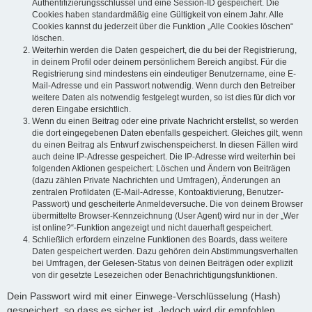
Authentifizierungsschlüssel und eine Session-ID gespeichert. Die
Cookies haben standardmäßig eine Gültigkeit von einem Jahr. Alle
Cookies kannst du jederzeit über die Funktion „Alle Cookies löschen“
löschen.
Weiterhin werden die Daten gespeichert, die du bei der Registrierung,
in deinem Profil oder deinem persönlichem Bereich angibst. Für die
Registrierung sind mindestens ein eindeutiger Benutzername, eine E-
Mail-Adresse und ein Passwort notwendig. Wenn durch den Betreiber
weitere Daten als notwendig festgelegt wurden, so ist dies für dich vor
deren Eingabe ersichtlich.
Wenn du einen Beitrag oder eine private Nachricht erstellst, so werden
die dort eingegebenen Daten ebenfalls gespeichert. Gleiches gilt, wenn
du einen Beitrag als Entwurf zwischenspeicherst. In diesen Fällen wird
auch deine IP-Adresse gespeichert. Die IP-Adresse wird weiterhin bei
folgenden Aktionen gespeichert: Löschen und Ändern von Beiträgen
(dazu zählen Private Nachrichten und Umfragen), Änderungen an
zentralen Profildaten (E-Mail-Adresse, Kontoaktivierung, Benutzer-
Passwort) und gescheiterte Anmeldeversuche. Die von deinem Browser
übermittelte Browser-Kennzeichnung (User Agent) wird nur in der „Wer
ist online?“-Funktion angezeigt und nicht dauerhaft gespeichert.
Schließlich erfordern einzelne Funktionen des Boards, dass weitere
Daten gespeichert werden. Dazu gehören dein Abstimmungsverhalten
bei Umfragen, der Gelesen-Status von deinen Beiträgen oder explizit
von dir gesetzte Lesezeichen oder Benachrichtigungsfunktionen.
Dein Passwort wird mit einer Einwege-Verschlüsselung (Hash)
gespeichert, so dass es sicher ist. Jedoch wird dir empfohlen,