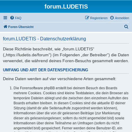
forum.LUDETIS
FAQ
Registrieren
Anmelden
S
Foren-Übersicht
u
forum.LUDETIS - Datenschutzerklärung
c
h
Diese Richtlinie beschreibt, wie „forum.LUDETIS“
(„https://ludetis.de/forum“) (im Folgenden „der Betreiber“) die Daten
e
verwendet, die während deines Foren-Besuchs gesammelt werden.
UMFANG UND ART DER DATENSPEICHERUNG
Deine Daten werden auf vier verschiedene Arten gesammelt:
Die Forensoftware phpBB erstellt bei deinem Besuch des Boards
mehrere Cookies. Cookies sind kleine Textdateien, die dein Browser als
temporäre Dateien ablegt und die zwischen den einzelnen Aufrufen des
Boards erhalten bleiben. In diesen Cookies sind die aktuelle ID deiner
Sitzung (damit dir alle Seitenaufrufe zugeordnet werden können),
Informationen über die von dir gelesenen Beiträge (zur Markierung
dieser als gelesen/ungelesen; sofern du nicht angemeldet bist) sowie
Informationen über deine Teilnahme an Umfragen (sofern du nicht
angemeldet bist) gespeichert. Ferner werden deine Benutzer-ID, ein