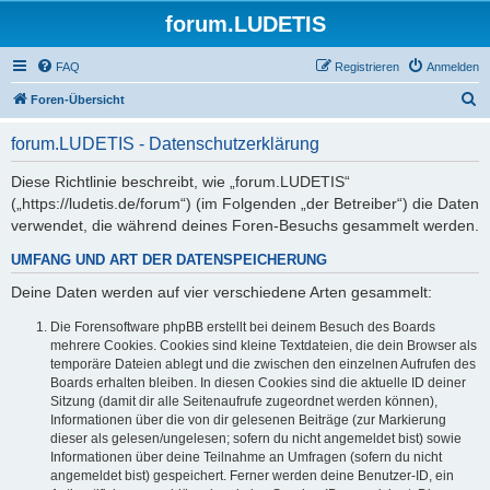
forum.LUDETIS
FAQ
Registrieren
Anmelden
S
Foren-Übersicht
u
forum.LUDETIS - Datenschutzerklärung
c
h
Diese Richtlinie beschreibt, wie „forum.LUDETIS“
(„https://ludetis.de/forum“) (im Folgenden „der Betreiber“) die Daten
e
verwendet, die während deines Foren-Besuchs gesammelt werden.
UMFANG UND ART DER DATENSPEICHERUNG
Deine Daten werden auf vier verschiedene Arten gesammelt:
Die Forensoftware phpBB erstellt bei deinem Besuch des Boards
mehrere Cookies. Cookies sind kleine Textdateien, die dein Browser als
temporäre Dateien ablegt und die zwischen den einzelnen Aufrufen des
Boards erhalten bleiben. In diesen Cookies sind die aktuelle ID deiner
Sitzung (damit dir alle Seitenaufrufe zugeordnet werden können),
Informationen über die von dir gelesenen Beiträge (zur Markierung
dieser als gelesen/ungelesen; sofern du nicht angemeldet bist) sowie
Informationen über deine Teilnahme an Umfragen (sofern du nicht
angemeldet bist) gespeichert. Ferner werden deine Benutzer-ID, ein