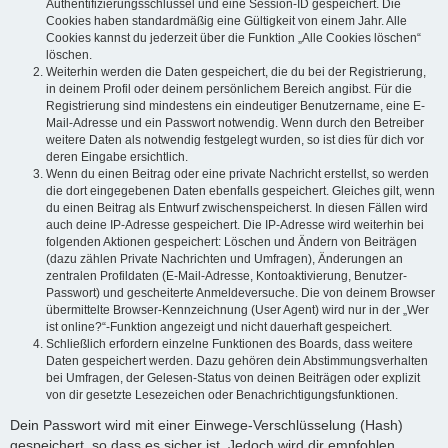
Authentifizierungsschlüssel und eine Session-ID gespeichert. Die
Cookies haben standardmäßig eine Gültigkeit von einem Jahr. Alle
Cookies kannst du jederzeit über die Funktion „Alle Cookies löschen“
löschen.
Weiterhin werden die Daten gespeichert, die du bei der Registrierung,
in deinem Profil oder deinem persönlichem Bereich angibst. Für die
Registrierung sind mindestens ein eindeutiger Benutzername, eine E-
Mail-Adresse und ein Passwort notwendig. Wenn durch den Betreiber
weitere Daten als notwendig festgelegt wurden, so ist dies für dich vor
deren Eingabe ersichtlich.
Wenn du einen Beitrag oder eine private Nachricht erstellst, so werden
die dort eingegebenen Daten ebenfalls gespeichert. Gleiches gilt, wenn
du einen Beitrag als Entwurf zwischenspeicherst. In diesen Fällen wird
auch deine IP-Adresse gespeichert. Die IP-Adresse wird weiterhin bei
folgenden Aktionen gespeichert: Löschen und Ändern von Beiträgen
(dazu zählen Private Nachrichten und Umfragen), Änderungen an
zentralen Profildaten (E-Mail-Adresse, Kontoaktivierung, Benutzer-
Passwort) und gescheiterte Anmeldeversuche. Die von deinem Browser
übermittelte Browser-Kennzeichnung (User Agent) wird nur in der „Wer
ist online?“-Funktion angezeigt und nicht dauerhaft gespeichert.
Schließlich erfordern einzelne Funktionen des Boards, dass weitere
Daten gespeichert werden. Dazu gehören dein Abstimmungsverhalten
bei Umfragen, der Gelesen-Status von deinen Beiträgen oder explizit
von dir gesetzte Lesezeichen oder Benachrichtigungsfunktionen.
Dein Passwort wird mit einer Einwege-Verschlüsselung (Hash)
gespeichert, so dass es sicher ist. Jedoch wird dir empfohlen,