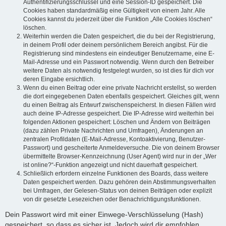
Authentifizierungsschlüssel und eine Session-ID gespeichert. Die
Cookies haben standardmäßig eine Gültigkeit von einem Jahr. Alle
Cookies kannst du jederzeit über die Funktion „Alle Cookies löschen“
löschen.
Weiterhin werden die Daten gespeichert, die du bei der Registrierung,
in deinem Profil oder deinem persönlichem Bereich angibst. Für die
Registrierung sind mindestens ein eindeutiger Benutzername, eine E-
Mail-Adresse und ein Passwort notwendig. Wenn durch den Betreiber
weitere Daten als notwendig festgelegt wurden, so ist dies für dich vor
deren Eingabe ersichtlich.
Wenn du einen Beitrag oder eine private Nachricht erstellst, so werden
die dort eingegebenen Daten ebenfalls gespeichert. Gleiches gilt, wenn
du einen Beitrag als Entwurf zwischenspeicherst. In diesen Fällen wird
auch deine IP-Adresse gespeichert. Die IP-Adresse wird weiterhin bei
folgenden Aktionen gespeichert: Löschen und Ändern von Beiträgen
(dazu zählen Private Nachrichten und Umfragen), Änderungen an
zentralen Profildaten (E-Mail-Adresse, Kontoaktivierung, Benutzer-
Passwort) und gescheiterte Anmeldeversuche. Die von deinem Browser
übermittelte Browser-Kennzeichnung (User Agent) wird nur in der „Wer
ist online?“-Funktion angezeigt und nicht dauerhaft gespeichert.
Schließlich erfordern einzelne Funktionen des Boards, dass weitere
Daten gespeichert werden. Dazu gehören dein Abstimmungsverhalten
bei Umfragen, der Gelesen-Status von deinen Beiträgen oder explizit
von dir gesetzte Lesezeichen oder Benachrichtigungsfunktionen.
Dein Passwort wird mit einer Einwege-Verschlüsselung (Hash)
gespeichert, so dass es sicher ist. Jedoch wird dir empfohlen,