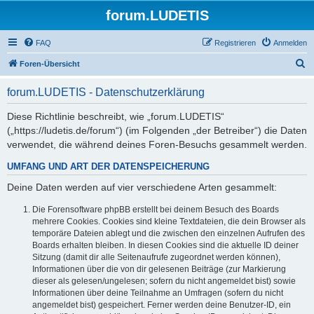
forum.LUDETIS
FAQ
Registrieren
Anmelden
S
Foren-Übersicht
u
forum.LUDETIS - Datenschutzerklärung
c
h
Diese Richtlinie beschreibt, wie „forum.LUDETIS“
(„https://ludetis.de/forum“) (im Folgenden „der Betreiber“) die Daten
e
verwendet, die während deines Foren-Besuchs gesammelt werden.
UMFANG UND ART DER DATENSPEICHERUNG
Deine Daten werden auf vier verschiedene Arten gesammelt:
Die Forensoftware phpBB erstellt bei deinem Besuch des Boards
mehrere Cookies. Cookies sind kleine Textdateien, die dein Browser als
temporäre Dateien ablegt und die zwischen den einzelnen Aufrufen des
Boards erhalten bleiben. In diesen Cookies sind die aktuelle ID deiner
Sitzung (damit dir alle Seitenaufrufe zugeordnet werden können),
Informationen über die von dir gelesenen Beiträge (zur Markierung
dieser als gelesen/ungelesen; sofern du nicht angemeldet bist) sowie
Informationen über deine Teilnahme an Umfragen (sofern du nicht
angemeldet bist) gespeichert. Ferner werden deine Benutzer-ID, ein