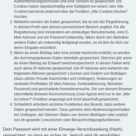
Authentifizierungsschlüssel und eine Session-ID gespeichert. Die
Cookies haben standardmäßig eine Gültigkeit von einem Jahr. Alle
Cookies kannst du jederzeit über die Funktion „Alle Cookies löschen“
löschen.
Weiterhin werden die Daten gespeichert, die du bei der Registrierung,
in deinem Profil oder deinem persönlichem Bereich angibst. Für die
Registrierung sind mindestens ein eindeutiger Benutzername, eine E-
Mail-Adresse und ein Passwort notwendig. Wenn durch den Betreiber
weitere Daten als notwendig festgelegt wurden, so ist dies für dich vor
deren Eingabe ersichtlich.
Wenn du einen Beitrag oder eine private Nachricht erstellst, so werden
die dort eingegebenen Daten ebenfalls gespeichert. Gleiches gilt, wenn
du einen Beitrag als Entwurf zwischenspeicherst. In diesen Fällen wird
auch deine IP-Adresse gespeichert. Die IP-Adresse wird weiterhin bei
folgenden Aktionen gespeichert: Löschen und Ändern von Beiträgen
(dazu zählen Private Nachrichten und Umfragen), Änderungen an
zentralen Profildaten (E-Mail-Adresse, Kontoaktivierung, Benutzer-
Passwort) und gescheiterte Anmeldeversuche. Die von deinem Browser
übermittelte Browser-Kennzeichnung (User Agent) wird nur in der „Wer
ist online?“-Funktion angezeigt und nicht dauerhaft gespeichert.
Schließlich erfordern einzelne Funktionen des Boards, dass weitere
Daten gespeichert werden. Dazu gehören dein Abstimmungsverhalten
bei Umfragen, der Gelesen-Status von deinen Beiträgen oder explizit
von dir gesetzte Lesezeichen oder Benachrichtigungsfunktionen.
Dein Passwort wird mit einer Einwege-Verschlüsselung (Hash)
gespeichert, so dass es sicher ist. Jedoch wird dir empfohlen,