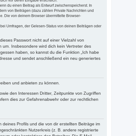
dich vor deren Eingabe ersichtlich.
wenn du einen Beitrag als Entwurf zwischenspeicherst. In
dern von Beiträgen (dazu zählen Private Nachrichten und
e. Die von deinem Browser übermittelte Browser-
 bei Umfragen, der Gelesen-Status von deinen Beiträgen oder
dieses Passwort nicht auf einer Vielzahl von
 um. Insbesondere wird dich kein Vertreter des
ergessen haben, so kannst du die Funktion „Ich habe
resse und sendet anschließend ein neu generiertes
reiben und anbieten zu können.
ie den Interessen Dritter, Zeitpunkte von Zugriffen
fern dies zur Gefahrenabwehr oder zur rechtlichen
eines Profils und die von dir erstellten Beiträge im
ngeschränkten Nutzerkreis (z. B. andere registrierte