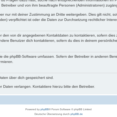
n du Fragen dazu hast, suche nach entsprechenden Informationen im Fo
n Betreiber und von ihm beauftragte Personen (Administratoren) zugäng
r nur mit deiner Zustimmung an Dritte weitergeben. Dies gilt nicht, s
n) verpflichtet ist oder die Daten zur Durchsetzung rechtlicher Interes
er den von dir angegebenen Kontaktdaten zu kontaktieren, sofern dies 
andere Benutzer dich kontaktieren, sofern du dies in deinem persönliche
, die die phpBB-Software umfassen. Sofern der Betreiber in anderen Be
ormieren.
 Daten über dich gespeichert sind.
 Daten verlangen. Kontaktiere hierzu bitte den Betreiber.
Powered by
phpBB
® Forum Software © phpBB Limited
Deutsche Übersetzung durch
phpBB.de