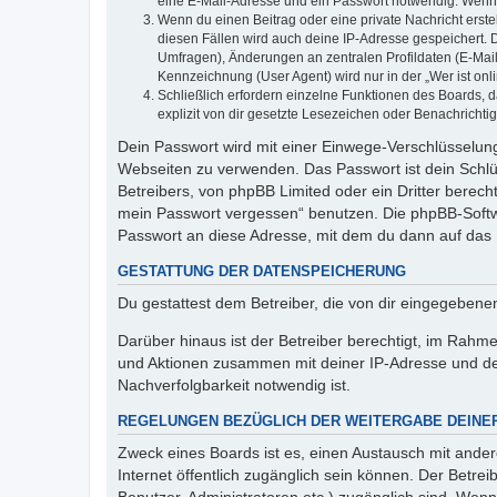
eine E-Mail-Adresse und ein Passwort notwendig. Wenn du
Wenn du einen Beitrag oder eine private Nachricht erste
diesen Fällen wird auch deine IP-Adresse gespeichert. 
Umfragen), Änderungen an zentralen Profildaten (E-Mai
Kennzeichnung (User Agent) wird nur in der „Wer ist onl
Schließlich erfordern einzelne Funktionen des Boards,
explizit von dir gesetzte Lesezeichen oder Benachrichti
Dein Passwort wird mit einer Einwege-Verschlüsselung 
Webseiten zu verwenden. Das Passwort ist dein Schlü
Betreibers, von phpBB Limited oder ein Dritter berec
mein Passwort vergessen“ benutzen. Die phpBB-Softw
Passwort an diese Adresse, mit dem du dann auf das 
GESTATTUNG DER DATENSPEICHERUNG
Du gestattest dem Betreiber, die von dir eingegeben
Darüber hinaus ist der Betreiber berechtigt, im Rahm
und Aktionen zusammen mit deiner IP-Adresse und de
Nachverfolgbarkeit notwendig ist.
REGELUNGEN BEZÜGLICH DER WEITERGABE DEINE
Zweck eines Boards ist es, einen Austausch mit andere
Internet öffentlich zugänglich sein können. Der Betrei