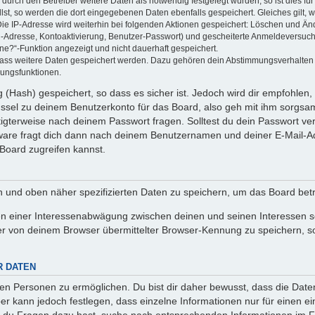
rch den Betreiber weitere Daten als notwendig festgelegt wurden, so ist dies für 
llst, so werden die dort eingegebenen Daten ebenfalls gespeichert. Gleiches gilt, 
Die IP-Adresse wird weiterhin bei folgenden Aktionen gespeichert: Löschen und Än
l-Adresse, Kontoaktivierung, Benutzer-Passwort) und gescheiterte Anmeldeversuch
ine?“-Funktion angezeigt und nicht dauerhaft gespeichert.
 dass weitere Daten gespeichert werden. Dazu gehören dein Abstimmungsverhalten
gungsfunktionen.
(Hash) gespeichert, so dass es sicher ist. Jedoch wird dir empfohlen, 
ssel zu deinem Benutzerkonto für das Board, also geh mit ihm sorgsam
htigterweise nach deinem Passwort fragen. Solltest du dein Passwort v
are fragt dich dann nach deinem Benutzernamen und deiner E-Mail-Ad
Board zugreifen kannst.
en und oben näher spezifizierten Daten zu speichern, um das Board bet
en einer Interessenabwägung zwischen deinen und seinen Interessen sow
r von deinem Browser übermittelter Browser-Kennung zu speichern, so
R DATEN
n Personen zu ermöglichen. Du bist dir daher bewusst, dass die Daten d
ber kann jedoch festlegen, dass einzelne Informationen nur für einen ei