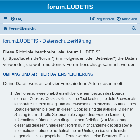
forum.LUDETIS
FAQ
Registrieren
Anmelden
S
Foren-Übersicht
u
forum.LUDETIS - Datenschutzerklärung
c
h
Diese Richtlinie beschreibt, wie „forum.LUDETIS“
(„https://ludetis.de/forum“) (im Folgenden „der Betreiber“) die Daten
e
verwendet, die während deines Foren-Besuchs gesammelt werden.
UMFANG UND ART DER DATENSPEICHERUNG
Deine Daten werden auf vier verschiedene Arten gesammelt:
Die Forensoftware phpBB erstellt bei deinem Besuch des Boards
mehrere Cookies. Cookies sind kleine Textdateien, die dein Browser als
temporäre Dateien ablegt und die zwischen den einzelnen Aufrufen des
Boards erhalten bleiben. In diesen Cookies sind die aktuelle ID deiner
Sitzung (damit dir alle Seitenaufrufe zugeordnet werden können),
Informationen über die von dir gelesenen Beiträge (zur Markierung
dieser als gelesen/ungelesen; sofern du nicht angemeldet bist) sowie
Informationen über deine Teilnahme an Umfragen (sofern du nicht
angemeldet bist) gespeichert. Ferner werden deine Benutzer-ID, ein