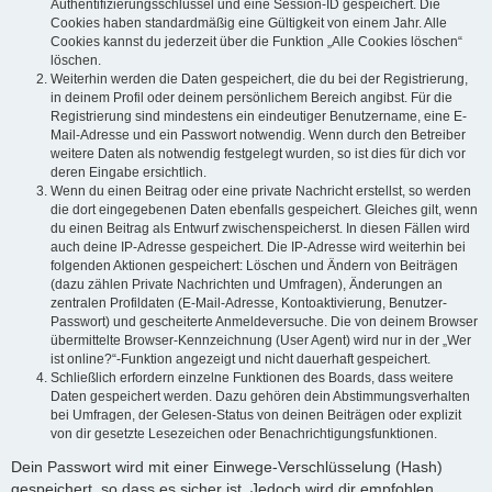
Authentifizierungsschlüssel und eine Session-ID gespeichert. Die
Cookies haben standardmäßig eine Gültigkeit von einem Jahr. Alle
Cookies kannst du jederzeit über die Funktion „Alle Cookies löschen“
löschen.
Weiterhin werden die Daten gespeichert, die du bei der Registrierung,
in deinem Profil oder deinem persönlichem Bereich angibst. Für die
Registrierung sind mindestens ein eindeutiger Benutzername, eine E-
Mail-Adresse und ein Passwort notwendig. Wenn durch den Betreiber
weitere Daten als notwendig festgelegt wurden, so ist dies für dich vor
deren Eingabe ersichtlich.
Wenn du einen Beitrag oder eine private Nachricht erstellst, so werden
die dort eingegebenen Daten ebenfalls gespeichert. Gleiches gilt, wenn
du einen Beitrag als Entwurf zwischenspeicherst. In diesen Fällen wird
auch deine IP-Adresse gespeichert. Die IP-Adresse wird weiterhin bei
folgenden Aktionen gespeichert: Löschen und Ändern von Beiträgen
(dazu zählen Private Nachrichten und Umfragen), Änderungen an
zentralen Profildaten (E-Mail-Adresse, Kontoaktivierung, Benutzer-
Passwort) und gescheiterte Anmeldeversuche. Die von deinem Browser
übermittelte Browser-Kennzeichnung (User Agent) wird nur in der „Wer
ist online?“-Funktion angezeigt und nicht dauerhaft gespeichert.
Schließlich erfordern einzelne Funktionen des Boards, dass weitere
Daten gespeichert werden. Dazu gehören dein Abstimmungsverhalten
bei Umfragen, der Gelesen-Status von deinen Beiträgen oder explizit
von dir gesetzte Lesezeichen oder Benachrichtigungsfunktionen.
Dein Passwort wird mit einer Einwege-Verschlüsselung (Hash)
gespeichert, so dass es sicher ist. Jedoch wird dir empfohlen,