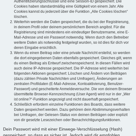
Authentifizierungsschlüssel und eine Session-ID gespeichert. Die
Cookies haben standardmäßig eine Gültigkeit von einem Jahr. Alle
Cookies kannst du jederzeit über die Funktion „Alle Cookies löschen“
löschen.
Weiterhin werden die Daten gespeichert, die du bei der Registrierung,
in deinem Profil oder deinem persönlichem Bereich angibst. Für die
Registrierung sind mindestens ein eindeutiger Benutzername, eine E-
Mail-Adresse und ein Passwort notwendig. Wenn durch den Betreiber
weitere Daten als notwendig festgelegt wurden, so ist dies für dich vor
deren Eingabe ersichtlich.
Wenn du einen Beitrag oder eine private Nachricht erstellst, so werden
die dort eingegebenen Daten ebenfalls gespeichert. Gleiches gilt, wenn
du einen Beitrag als Entwurf zwischenspeicherst. In diesen Fällen wird
auch deine IP-Adresse gespeichert. Die IP-Adresse wird weiterhin bei
folgenden Aktionen gespeichert: Löschen und Ändern von Beiträgen
(dazu zählen Private Nachrichten und Umfragen), Änderungen an
zentralen Profildaten (E-Mail-Adresse, Kontoaktivierung, Benutzer-
Passwort) und gescheiterte Anmeldeversuche. Die von deinem Browser
übermittelte Browser-Kennzeichnung (User Agent) wird nur in der „Wer
ist online?“-Funktion angezeigt und nicht dauerhaft gespeichert.
Schließlich erfordern einzelne Funktionen des Boards, dass weitere
Daten gespeichert werden. Dazu gehören dein Abstimmungsverhalten
bei Umfragen, der Gelesen-Status von deinen Beiträgen oder explizit
von dir gesetzte Lesezeichen oder Benachrichtigungsfunktionen.
Dein Passwort wird mit einer Einwege-Verschlüsselung (Hash)
gespeichert, so dass es sicher ist. Jedoch wird dir empfohlen,