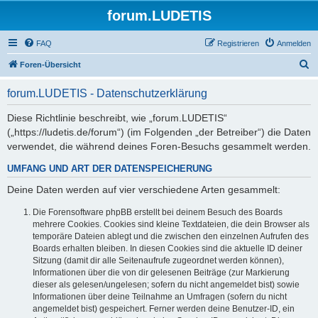
forum.LUDETIS
FAQ
Registrieren
Anmelden
S
Foren-Übersicht
u
forum.LUDETIS - Datenschutzerklärung
c
h
Diese Richtlinie beschreibt, wie „forum.LUDETIS“
(„https://ludetis.de/forum“) (im Folgenden „der Betreiber“) die Daten
e
verwendet, die während deines Foren-Besuchs gesammelt werden.
UMFANG UND ART DER DATENSPEICHERUNG
Deine Daten werden auf vier verschiedene Arten gesammelt:
Die Forensoftware phpBB erstellt bei deinem Besuch des Boards
mehrere Cookies. Cookies sind kleine Textdateien, die dein Browser als
temporäre Dateien ablegt und die zwischen den einzelnen Aufrufen des
Boards erhalten bleiben. In diesen Cookies sind die aktuelle ID deiner
Sitzung (damit dir alle Seitenaufrufe zugeordnet werden können),
Informationen über die von dir gelesenen Beiträge (zur Markierung
dieser als gelesen/ungelesen; sofern du nicht angemeldet bist) sowie
Informationen über deine Teilnahme an Umfragen (sofern du nicht
angemeldet bist) gespeichert. Ferner werden deine Benutzer-ID, ein