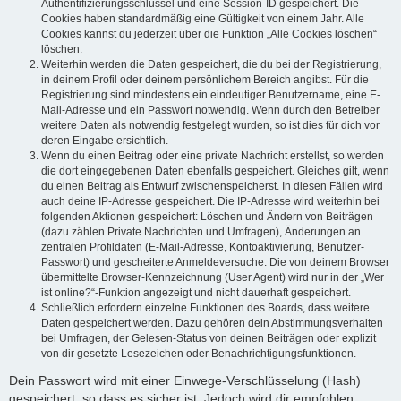
Authentifizierungsschlüssel und eine Session-ID gespeichert. Die
Cookies haben standardmäßig eine Gültigkeit von einem Jahr. Alle
Cookies kannst du jederzeit über die Funktion „Alle Cookies löschen“
löschen.
Weiterhin werden die Daten gespeichert, die du bei der Registrierung,
in deinem Profil oder deinem persönlichem Bereich angibst. Für die
Registrierung sind mindestens ein eindeutiger Benutzername, eine E-
Mail-Adresse und ein Passwort notwendig. Wenn durch den Betreiber
weitere Daten als notwendig festgelegt wurden, so ist dies für dich vor
deren Eingabe ersichtlich.
Wenn du einen Beitrag oder eine private Nachricht erstellst, so werden
die dort eingegebenen Daten ebenfalls gespeichert. Gleiches gilt, wenn
du einen Beitrag als Entwurf zwischenspeicherst. In diesen Fällen wird
auch deine IP-Adresse gespeichert. Die IP-Adresse wird weiterhin bei
folgenden Aktionen gespeichert: Löschen und Ändern von Beiträgen
(dazu zählen Private Nachrichten und Umfragen), Änderungen an
zentralen Profildaten (E-Mail-Adresse, Kontoaktivierung, Benutzer-
Passwort) und gescheiterte Anmeldeversuche. Die von deinem Browser
übermittelte Browser-Kennzeichnung (User Agent) wird nur in der „Wer
ist online?“-Funktion angezeigt und nicht dauerhaft gespeichert.
Schließlich erfordern einzelne Funktionen des Boards, dass weitere
Daten gespeichert werden. Dazu gehören dein Abstimmungsverhalten
bei Umfragen, der Gelesen-Status von deinen Beiträgen oder explizit
von dir gesetzte Lesezeichen oder Benachrichtigungsfunktionen.
Dein Passwort wird mit einer Einwege-Verschlüsselung (Hash)
gespeichert, so dass es sicher ist. Jedoch wird dir empfohlen,