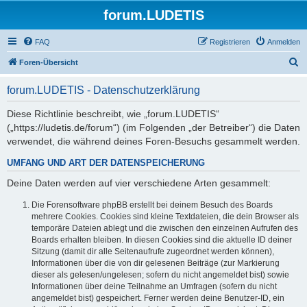
forum.LUDETIS
FAQ
Registrieren
Anmelden
S
Foren-Übersicht
u
forum.LUDETIS - Datenschutzerklärung
c
h
Diese Richtlinie beschreibt, wie „forum.LUDETIS“
(„https://ludetis.de/forum“) (im Folgenden „der Betreiber“) die Daten
e
verwendet, die während deines Foren-Besuchs gesammelt werden.
UMFANG UND ART DER DATENSPEICHERUNG
Deine Daten werden auf vier verschiedene Arten gesammelt:
Die Forensoftware phpBB erstellt bei deinem Besuch des Boards
mehrere Cookies. Cookies sind kleine Textdateien, die dein Browser als
temporäre Dateien ablegt und die zwischen den einzelnen Aufrufen des
Boards erhalten bleiben. In diesen Cookies sind die aktuelle ID deiner
Sitzung (damit dir alle Seitenaufrufe zugeordnet werden können),
Informationen über die von dir gelesenen Beiträge (zur Markierung
dieser als gelesen/ungelesen; sofern du nicht angemeldet bist) sowie
Informationen über deine Teilnahme an Umfragen (sofern du nicht
angemeldet bist) gespeichert. Ferner werden deine Benutzer-ID, ein