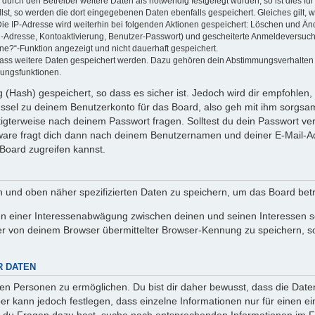
rch den Betreiber weitere Daten als notwendig festgelegt wurden, so ist dies für 
llst, so werden die dort eingegebenen Daten ebenfalls gespeichert. Gleiches gilt, 
Die IP-Adresse wird weiterhin bei folgenden Aktionen gespeichert: Löschen und Än
l-Adresse, Kontoaktivierung, Benutzer-Passwort) und gescheiterte Anmeldeversuch
ine?“-Funktion angezeigt und nicht dauerhaft gespeichert.
 dass weitere Daten gespeichert werden. Dazu gehören dein Abstimmungsverhalten
gungsfunktionen.
(Hash) gespeichert, so dass es sicher ist. Jedoch wird dir empfohlen, 
ssel zu deinem Benutzerkonto für das Board, also geh mit ihm sorgsam
htigterweise nach deinem Passwort fragen. Solltest du dein Passwort v
are fragt dich dann nach deinem Benutzernamen und deiner E-Mail-Ad
Board zugreifen kannst.
en und oben näher spezifizierten Daten zu speichern, um das Board bet
en einer Interessenabwägung zwischen deinen und seinen Interessen sow
r von deinem Browser übermittelter Browser-Kennung zu speichern, so
R DATEN
n Personen zu ermöglichen. Du bist dir daher bewusst, dass die Daten d
ber kann jedoch festlegen, dass einzelne Informationen nur für einen ei