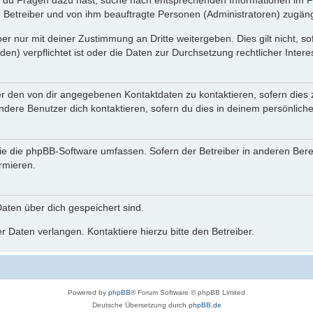
n du Fragen dazu hast, suche nach entsprechenden Informationen im Fo
n Betreiber und von ihm beauftragte Personen (Administratoren) zugäng
r nur mit deiner Zustimmung an Dritte weitergeben. Dies gilt nicht, s
n) verpflichtet ist oder die Daten zur Durchsetzung rechtlicher Interes
er den von dir angegebenen Kontaktdaten zu kontaktieren, sofern dies 
andere Benutzer dich kontaktieren, sofern du dies in deinem persönliche
, die die phpBB-Software umfassen. Sofern der Betreiber in anderen Be
ormieren.
 Daten über dich gespeichert sind.
 Daten verlangen. Kontaktiere hierzu bitte den Betreiber.
Powered by
phpBB
® Forum Software © phpBB Limited
Deutsche Übersetzung durch
phpBB.de