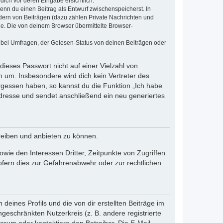
dich vor deren Eingabe ersichtlich.
wenn du einen Beitrag als Entwurf zwischenspeicherst. In
dern von Beiträgen (dazu zählen Private Nachrichten und
e. Die von deinem Browser übermittelte Browser-
 bei Umfragen, der Gelesen-Status von deinen Beiträgen oder
dieses Passwort nicht auf einer Vielzahl von
 um. Insbesondere wird dich kein Vertreter des
ergessen haben, so kannst du die Funktion „Ich habe
resse und sendet anschließend ein neu generiertes
reiben und anbieten zu können.
ie den Interessen Dritter, Zeitpunkte von Zugriffen
fern dies zur Gefahrenabwehr oder zur rechtlichen
eines Profils und die von dir erstellten Beiträge im
ngeschränkten Nutzerkreis (z. B. andere registrierte