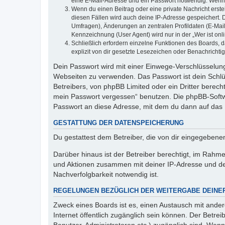
eine E-Mail-Adresse und ein Passwort notwendig. Wenn du
Wenn du einen Beitrag oder eine private Nachricht erste
diesen Fällen wird auch deine IP-Adresse gespeichert. 
Umfragen), Änderungen an zentralen Profildaten (E-Mai
Kennzeichnung (User Agent) wird nur in der „Wer ist onl
Schließlich erfordern einzelne Funktionen des Boards,
explizit von dir gesetzte Lesezeichen oder Benachrichti
Dein Passwort wird mit einer Einwege-Verschlüsselung 
Webseiten zu verwenden. Das Passwort ist dein Schlü
Betreibers, von phpBB Limited oder ein Dritter berec
mein Passwort vergessen“ benutzen. Die phpBB-Softw
Passwort an diese Adresse, mit dem du dann auf das 
GESTATTUNG DER DATENSPEICHERUNG
Du gestattest dem Betreiber, die von dir eingegeben
Darüber hinaus ist der Betreiber berechtigt, im Rahm
und Aktionen zusammen mit deiner IP-Adresse und de
Nachverfolgbarkeit notwendig ist.
REGELUNGEN BEZÜGLICH DER WEITERGABE DEINE
Zweck eines Boards ist es, einen Austausch mit andere
Internet öffentlich zugänglich sein können. Der Betrei