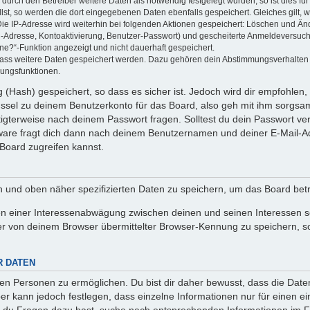
rch den Betreiber weitere Daten als notwendig festgelegt wurden, so ist dies für 
llst, so werden die dort eingegebenen Daten ebenfalls gespeichert. Gleiches gilt, 
Die IP-Adresse wird weiterhin bei folgenden Aktionen gespeichert: Löschen und Än
l-Adresse, Kontoaktivierung, Benutzer-Passwort) und gescheiterte Anmeldeversuch
ine?“-Funktion angezeigt und nicht dauerhaft gespeichert.
 dass weitere Daten gespeichert werden. Dazu gehören dein Abstimmungsverhalten
gungsfunktionen.
(Hash) gespeichert, so dass es sicher ist. Jedoch wird dir empfohlen, 
ssel zu deinem Benutzerkonto für das Board, also geh mit ihm sorgsam
htigterweise nach deinem Passwort fragen. Solltest du dein Passwort v
are fragt dich dann nach deinem Benutzernamen und deiner E-Mail-Ad
Board zugreifen kannst.
en und oben näher spezifizierten Daten zu speichern, um das Board bet
en einer Interessenabwägung zwischen deinen und seinen Interessen sow
r von deinem Browser übermittelter Browser-Kennung zu speichern, so
R DATEN
n Personen zu ermöglichen. Du bist dir daher bewusst, dass die Daten d
ber kann jedoch festlegen, dass einzelne Informationen nur für einen ei