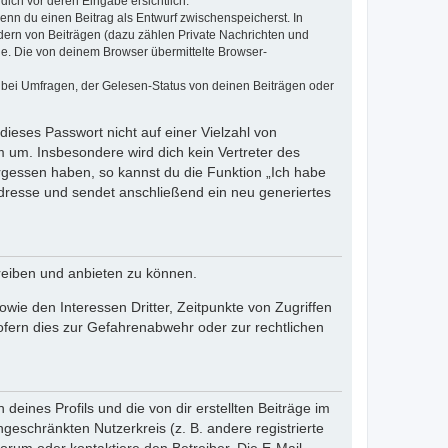
dich vor deren Eingabe ersichtlich.
wenn du einen Beitrag als Entwurf zwischenspeicherst. In
dern von Beiträgen (dazu zählen Private Nachrichten und
e. Die von deinem Browser übermittelte Browser-
 bei Umfragen, der Gelesen-Status von deinen Beiträgen oder
dieses Passwort nicht auf einer Vielzahl von
 um. Insbesondere wird dich kein Vertreter des
ergessen haben, so kannst du die Funktion „Ich habe
resse und sendet anschließend ein neu generiertes
reiben und anbieten zu können.
ie den Interessen Dritter, Zeitpunkte von Zugriffen
fern dies zur Gefahrenabwehr oder zur rechtlichen
eines Profils und die von dir erstellten Beiträge im
ngeschränkten Nutzerkreis (z. B. andere registrierte