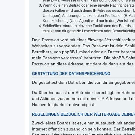
eine E-Mail-Adresse und ein Passwort notwendig. Wenn du
Wenn du einen Beitrag oder eine private Nachricht erste
diesen Fällen wird auch deine IP-Adresse gespeichert. 
Umfragen), Änderungen an zentralen Profildaten (E-Mai
Kennzeichnung (User Agent) wird nur in der „Wer ist onl
Schließlich erfordern einzelne Funktionen des Boards,
explizit von dir gesetzte Lesezeichen oder Benachrichti
Dein Passwort wird mit einer Einwege-Verschlüsselung 
Webseiten zu verwenden. Das Passwort ist dein Schlü
Betreibers, von phpBB Limited oder ein Dritter berec
mein Passwort vergessen“ benutzen. Die phpBB-Softw
Passwort an diese Adresse, mit dem du dann auf das 
GESTATTUNG DER DATENSPEICHERUNG
Du gestattest dem Betreiber, die von dir eingegeben
Darüber hinaus ist der Betreiber berechtigt, im Rahm
und Aktionen zusammen mit deiner IP-Adresse und de
Nachverfolgbarkeit notwendig ist.
REGELUNGEN BEZÜGLICH DER WEITERGABE DEINE
Zweck eines Boards ist es, einen Austausch mit andere
Internet öffentlich zugänglich sein können. Der Betrei