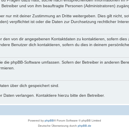
n du Fragen dazu hast, suche nach entsprechenden Informationen im Fo
n Betreiber und von ihm beauftragte Personen (Administratoren) zugäng
r nur mit deiner Zustimmung an Dritte weitergeben. Dies gilt nicht, s
n) verpflichtet ist oder die Daten zur Durchsetzung rechtlicher Interes
er den von dir angegebenen Kontaktdaten zu kontaktieren, sofern dies 
andere Benutzer dich kontaktieren, sofern du dies in deinem persönliche
, die die phpBB-Software umfassen. Sofern der Betreiber in anderen Be
ormieren.
 Daten über dich gespeichert sind.
 Daten verlangen. Kontaktiere hierzu bitte den Betreiber.
Powered by
phpBB
® Forum Software © phpBB Limited
Deutsche Übersetzung durch
phpBB.de