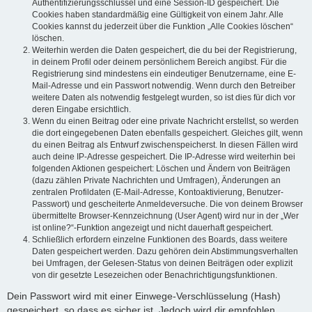
Authentifizierungsschlüssel und eine Session-ID gespeichert. Die
Cookies haben standardmäßig eine Gültigkeit von einem Jahr. Alle
Cookies kannst du jederzeit über die Funktion „Alle Cookies löschen“
löschen.
Weiterhin werden die Daten gespeichert, die du bei der Registrierung,
in deinem Profil oder deinem persönlichem Bereich angibst. Für die
Registrierung sind mindestens ein eindeutiger Benutzername, eine E-
Mail-Adresse und ein Passwort notwendig. Wenn durch den Betreiber
weitere Daten als notwendig festgelegt wurden, so ist dies für dich vor
deren Eingabe ersichtlich.
Wenn du einen Beitrag oder eine private Nachricht erstellst, so werden
die dort eingegebenen Daten ebenfalls gespeichert. Gleiches gilt, wenn
du einen Beitrag als Entwurf zwischenspeicherst. In diesen Fällen wird
auch deine IP-Adresse gespeichert. Die IP-Adresse wird weiterhin bei
folgenden Aktionen gespeichert: Löschen und Ändern von Beiträgen
(dazu zählen Private Nachrichten und Umfragen), Änderungen an
zentralen Profildaten (E-Mail-Adresse, Kontoaktivierung, Benutzer-
Passwort) und gescheiterte Anmeldeversuche. Die von deinem Browser
übermittelte Browser-Kennzeichnung (User Agent) wird nur in der „Wer
ist online?“-Funktion angezeigt und nicht dauerhaft gespeichert.
Schließlich erfordern einzelne Funktionen des Boards, dass weitere
Daten gespeichert werden. Dazu gehören dein Abstimmungsverhalten
bei Umfragen, der Gelesen-Status von deinen Beiträgen oder explizit
von dir gesetzte Lesezeichen oder Benachrichtigungsfunktionen.
Dein Passwort wird mit einer Einwege-Verschlüsselung (Hash)
gespeichert, so dass es sicher ist. Jedoch wird dir empfohlen,