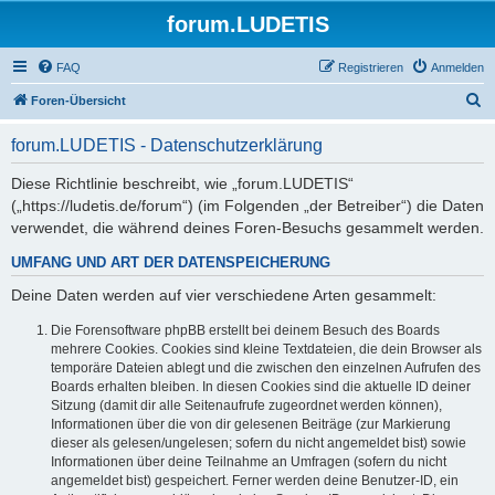
forum.LUDETIS
FAQ
Registrieren
Anmelden
S
Foren-Übersicht
u
forum.LUDETIS - Datenschutzerklärung
c
h
Diese Richtlinie beschreibt, wie „forum.LUDETIS“
(„https://ludetis.de/forum“) (im Folgenden „der Betreiber“) die Daten
e
verwendet, die während deines Foren-Besuchs gesammelt werden.
UMFANG UND ART DER DATENSPEICHERUNG
Deine Daten werden auf vier verschiedene Arten gesammelt:
Die Forensoftware phpBB erstellt bei deinem Besuch des Boards
mehrere Cookies. Cookies sind kleine Textdateien, die dein Browser als
temporäre Dateien ablegt und die zwischen den einzelnen Aufrufen des
Boards erhalten bleiben. In diesen Cookies sind die aktuelle ID deiner
Sitzung (damit dir alle Seitenaufrufe zugeordnet werden können),
Informationen über die von dir gelesenen Beiträge (zur Markierung
dieser als gelesen/ungelesen; sofern du nicht angemeldet bist) sowie
Informationen über deine Teilnahme an Umfragen (sofern du nicht
angemeldet bist) gespeichert. Ferner werden deine Benutzer-ID, ein