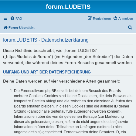
forum.LUDETIS
FAQ
Registrieren
Anmelden
S
Foren-Übersicht
u
forum.LUDETIS - Datenschutzerklärung
c
h
Diese Richtlinie beschreibt, wie „forum.LUDETIS“
(„https://ludetis.de/forum“) (im Folgenden „der Betreiber“) die Daten
e
verwendet, die während deines Foren-Besuchs gesammelt werden.
UMFANG UND ART DER DATENSPEICHERUNG
Deine Daten werden auf vier verschiedene Arten gesammelt:
Die Forensoftware phpBB erstellt bei deinem Besuch des Boards
mehrere Cookies. Cookies sind kleine Textdateien, die dein Browser als
temporäre Dateien ablegt und die zwischen den einzelnen Aufrufen des
Boards erhalten bleiben. In diesen Cookies sind die aktuelle ID deiner
Sitzung (damit dir alle Seitenaufrufe zugeordnet werden können),
Informationen über die von dir gelesenen Beiträge (zur Markierung
dieser als gelesen/ungelesen; sofern du nicht angemeldet bist) sowie
Informationen über deine Teilnahme an Umfragen (sofern du nicht
angemeldet bist) gespeichert. Ferner werden deine Benutzer-ID, ein