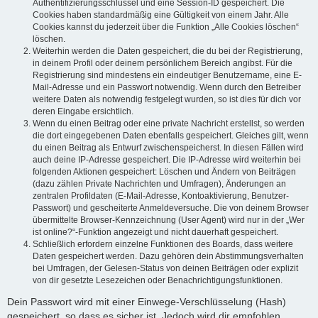
Authentifizierungsschlüssel und eine Session-ID gespeichert. Die
Cookies haben standardmäßig eine Gültigkeit von einem Jahr. Alle
Cookies kannst du jederzeit über die Funktion „Alle Cookies löschen“
löschen.
Weiterhin werden die Daten gespeichert, die du bei der Registrierung,
in deinem Profil oder deinem persönlichem Bereich angibst. Für die
Registrierung sind mindestens ein eindeutiger Benutzername, eine E-
Mail-Adresse und ein Passwort notwendig. Wenn durch den Betreiber
weitere Daten als notwendig festgelegt wurden, so ist dies für dich vor
deren Eingabe ersichtlich.
Wenn du einen Beitrag oder eine private Nachricht erstellst, so werden
die dort eingegebenen Daten ebenfalls gespeichert. Gleiches gilt, wenn
du einen Beitrag als Entwurf zwischenspeicherst. In diesen Fällen wird
auch deine IP-Adresse gespeichert. Die IP-Adresse wird weiterhin bei
folgenden Aktionen gespeichert: Löschen und Ändern von Beiträgen
(dazu zählen Private Nachrichten und Umfragen), Änderungen an
zentralen Profildaten (E-Mail-Adresse, Kontoaktivierung, Benutzer-
Passwort) und gescheiterte Anmeldeversuche. Die von deinem Browser
übermittelte Browser-Kennzeichnung (User Agent) wird nur in der „Wer
ist online?“-Funktion angezeigt und nicht dauerhaft gespeichert.
Schließlich erfordern einzelne Funktionen des Boards, dass weitere
Daten gespeichert werden. Dazu gehören dein Abstimmungsverhalten
bei Umfragen, der Gelesen-Status von deinen Beiträgen oder explizit
von dir gesetzte Lesezeichen oder Benachrichtigungsfunktionen.
Dein Passwort wird mit einer Einwege-Verschlüsselung (Hash)
gespeichert, so dass es sicher ist. Jedoch wird dir empfohlen,