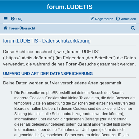
forum.LUDETIS
FAQ
Registrieren
Anmelden
S
Foren-Übersicht
u
forum.LUDETIS - Datenschutzerklärung
c
h
Diese Richtlinie beschreibt, wie „forum.LUDETIS“
(„https://ludetis.de/forum“) (im Folgenden „der Betreiber“) die Daten
e
verwendet, die während deines Foren-Besuchs gesammelt werden.
UMFANG UND ART DER DATENSPEICHERUNG
Deine Daten werden auf vier verschiedene Arten gesammelt:
Die Forensoftware phpBB erstellt bei deinem Besuch des Boards
mehrere Cookies. Cookies sind kleine Textdateien, die dein Browser als
temporäre Dateien ablegt und die zwischen den einzelnen Aufrufen des
Boards erhalten bleiben. In diesen Cookies sind die aktuelle ID deiner
Sitzung (damit dir alle Seitenaufrufe zugeordnet werden können),
Informationen über die von dir gelesenen Beiträge (zur Markierung
dieser als gelesen/ungelesen; sofern du nicht angemeldet bist) sowie
Informationen über deine Teilnahme an Umfragen (sofern du nicht
angemeldet bist) gespeichert. Ferner werden deine Benutzer-ID, ein