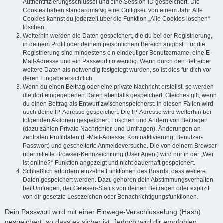
Authentifizierungsschlüssel und eine Session-ID gespeichert. Die
Cookies haben standardmäßig eine Gültigkeit von einem Jahr. Alle
Cookies kannst du jederzeit über die Funktion „Alle Cookies löschen“
löschen.
Weiterhin werden die Daten gespeichert, die du bei der Registrierung,
in deinem Profil oder deinem persönlichem Bereich angibst. Für die
Registrierung sind mindestens ein eindeutiger Benutzername, eine E-
Mail-Adresse und ein Passwort notwendig. Wenn durch den Betreiber
weitere Daten als notwendig festgelegt wurden, so ist dies für dich vor
deren Eingabe ersichtlich.
Wenn du einen Beitrag oder eine private Nachricht erstellst, so werden
die dort eingegebenen Daten ebenfalls gespeichert. Gleiches gilt, wenn
du einen Beitrag als Entwurf zwischenspeicherst. In diesen Fällen wird
auch deine IP-Adresse gespeichert. Die IP-Adresse wird weiterhin bei
folgenden Aktionen gespeichert: Löschen und Ändern von Beiträgen
(dazu zählen Private Nachrichten und Umfragen), Änderungen an
zentralen Profildaten (E-Mail-Adresse, Kontoaktivierung, Benutzer-
Passwort) und gescheiterte Anmeldeversuche. Die von deinem Browser
übermittelte Browser-Kennzeichnung (User Agent) wird nur in der „Wer
ist online?“-Funktion angezeigt und nicht dauerhaft gespeichert.
Schließlich erfordern einzelne Funktionen des Boards, dass weitere
Daten gespeichert werden. Dazu gehören dein Abstimmungsverhalten
bei Umfragen, der Gelesen-Status von deinen Beiträgen oder explizit
von dir gesetzte Lesezeichen oder Benachrichtigungsfunktionen.
Dein Passwort wird mit einer Einwege-Verschlüsselung (Hash)
gespeichert, so dass es sicher ist. Jedoch wird dir empfohlen,