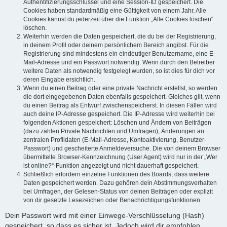
Authentifizierungsschlüssel und eine Session-ID gespeichert. Die
Cookies haben standardmäßig eine Gültigkeit von einem Jahr. Alle
Cookies kannst du jederzeit über die Funktion „Alle Cookies löschen“
löschen.
Weiterhin werden die Daten gespeichert, die du bei der Registrierung,
in deinem Profil oder deinem persönlichem Bereich angibst. Für die
Registrierung sind mindestens ein eindeutiger Benutzername, eine E-
Mail-Adresse und ein Passwort notwendig. Wenn durch den Betreiber
weitere Daten als notwendig festgelegt wurden, so ist dies für dich vor
deren Eingabe ersichtlich.
Wenn du einen Beitrag oder eine private Nachricht erstellst, so werden
die dort eingegebenen Daten ebenfalls gespeichert. Gleiches gilt, wenn
du einen Beitrag als Entwurf zwischenspeicherst. In diesen Fällen wird
auch deine IP-Adresse gespeichert. Die IP-Adresse wird weiterhin bei
folgenden Aktionen gespeichert: Löschen und Ändern von Beiträgen
(dazu zählen Private Nachrichten und Umfragen), Änderungen an
zentralen Profildaten (E-Mail-Adresse, Kontoaktivierung, Benutzer-
Passwort) und gescheiterte Anmeldeversuche. Die von deinem Browser
übermittelte Browser-Kennzeichnung (User Agent) wird nur in der „Wer
ist online?“-Funktion angezeigt und nicht dauerhaft gespeichert.
Schließlich erfordern einzelne Funktionen des Boards, dass weitere
Daten gespeichert werden. Dazu gehören dein Abstimmungsverhalten
bei Umfragen, der Gelesen-Status von deinen Beiträgen oder explizit
von dir gesetzte Lesezeichen oder Benachrichtigungsfunktionen.
Dein Passwort wird mit einer Einwege-Verschlüsselung (Hash)
gespeichert, so dass es sicher ist. Jedoch wird dir empfohlen,