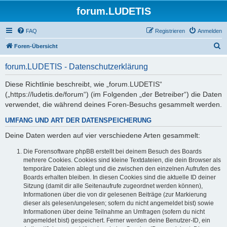
forum.LUDETIS
FAQ
Registrieren
Anmelden
S
Foren-Übersicht
u
forum.LUDETIS - Datenschutzerklärung
c
h
Diese Richtlinie beschreibt, wie „forum.LUDETIS“
(„https://ludetis.de/forum“) (im Folgenden „der Betreiber“) die Daten
e
verwendet, die während deines Foren-Besuchs gesammelt werden.
UMFANG UND ART DER DATENSPEICHERUNG
Deine Daten werden auf vier verschiedene Arten gesammelt:
Die Forensoftware phpBB erstellt bei deinem Besuch des Boards
mehrere Cookies. Cookies sind kleine Textdateien, die dein Browser als
temporäre Dateien ablegt und die zwischen den einzelnen Aufrufen des
Boards erhalten bleiben. In diesen Cookies sind die aktuelle ID deiner
Sitzung (damit dir alle Seitenaufrufe zugeordnet werden können),
Informationen über die von dir gelesenen Beiträge (zur Markierung
dieser als gelesen/ungelesen; sofern du nicht angemeldet bist) sowie
Informationen über deine Teilnahme an Umfragen (sofern du nicht
angemeldet bist) gespeichert. Ferner werden deine Benutzer-ID, ein