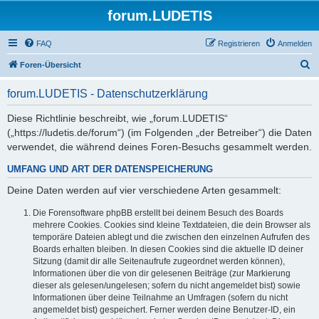
forum.LUDETIS
FAQ
Registrieren
Anmelden
S
Foren-Übersicht
u
forum.LUDETIS - Datenschutzerklärung
c
h
Diese Richtlinie beschreibt, wie „forum.LUDETIS“
(„https://ludetis.de/forum“) (im Folgenden „der Betreiber“) die Daten
e
verwendet, die während deines Foren-Besuchs gesammelt werden.
UMFANG UND ART DER DATENSPEICHERUNG
Deine Daten werden auf vier verschiedene Arten gesammelt:
Die Forensoftware phpBB erstellt bei deinem Besuch des Boards
mehrere Cookies. Cookies sind kleine Textdateien, die dein Browser als
temporäre Dateien ablegt und die zwischen den einzelnen Aufrufen des
Boards erhalten bleiben. In diesen Cookies sind die aktuelle ID deiner
Sitzung (damit dir alle Seitenaufrufe zugeordnet werden können),
Informationen über die von dir gelesenen Beiträge (zur Markierung
dieser als gelesen/ungelesen; sofern du nicht angemeldet bist) sowie
Informationen über deine Teilnahme an Umfragen (sofern du nicht
angemeldet bist) gespeichert. Ferner werden deine Benutzer-ID, ein