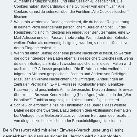
Authentifizierungsschlüssel und eine Session-ID gespeichert. Die
Cookies haben standardmäßig eine Gültigkeit von einem Jahr. Alle
Cookies kannst du jederzeit über die Funktion „Alle Cookies löschen“
löschen.
Weiterhin werden die Daten gespeichert, die du bei der Registrierung,
in deinem Profil oder deinem persönlichem Bereich angibst. Für die
Registrierung sind mindestens ein eindeutiger Benutzername, eine E-
Mail-Adresse und ein Passwort notwendig. Wenn durch den Betreiber
weitere Daten als notwendig festgelegt wurden, so ist dies für dich vor
deren Eingabe ersichtlich.
Wenn du einen Beitrag oder eine private Nachricht erstellst, so werden
die dort eingegebenen Daten ebenfalls gespeichert. Gleiches gilt, wenn
du einen Beitrag als Entwurf zwischenspeicherst. In diesen Fällen wird
auch deine IP-Adresse gespeichert. Die IP-Adresse wird weiterhin bei
folgenden Aktionen gespeichert: Löschen und Ändern von Beiträgen
(dazu zählen Private Nachrichten und Umfragen), Änderungen an
zentralen Profildaten (E-Mail-Adresse, Kontoaktivierung, Benutzer-
Passwort) und gescheiterte Anmeldeversuche. Die von deinem Browser
übermittelte Browser-Kennzeichnung (User Agent) wird nur in der „Wer
ist online?“-Funktion angezeigt und nicht dauerhaft gespeichert.
Schließlich erfordern einzelne Funktionen des Boards, dass weitere
Daten gespeichert werden. Dazu gehören dein Abstimmungsverhalten
bei Umfragen, der Gelesen-Status von deinen Beiträgen oder explizit
von dir gesetzte Lesezeichen oder Benachrichtigungsfunktionen.
Dein Passwort wird mit einer Einwege-Verschlüsselung (Hash)
gespeichert, so dass es sicher ist. Jedoch wird dir empfohlen,