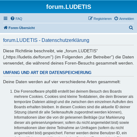
forum.LUDETIS
FAQ
Registrieren
Anmelden
S
Foren-Übersicht
u
forum.LUDETIS - Datenschutzerklärung
c
h
Diese Richtlinie beschreibt, wie „forum.LUDETIS“
(„https://ludetis.de/forum“) (im Folgenden „der Betreiber“) die Daten
e
verwendet, die während deines Foren-Besuchs gesammelt werden.
UMFANG UND ART DER DATENSPEICHERUNG
Deine Daten werden auf vier verschiedene Arten gesammelt:
Die Forensoftware phpBB erstellt bei deinem Besuch des Boards
mehrere Cookies. Cookies sind kleine Textdateien, die dein Browser als
temporäre Dateien ablegt und die zwischen den einzelnen Aufrufen des
Boards erhalten bleiben. In diesen Cookies sind die aktuelle ID deiner
Sitzung (damit dir alle Seitenaufrufe zugeordnet werden können),
Informationen über die von dir gelesenen Beiträge (zur Markierung
dieser als gelesen/ungelesen; sofern du nicht angemeldet bist) sowie
Informationen über deine Teilnahme an Umfragen (sofern du nicht
angemeldet bist) gespeichert. Ferner werden deine Benutzer-ID, ein