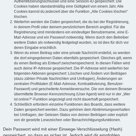
Authentifizierungsschlüssel und eine Session-ID gespeichert. Die
Cookies haben standardmäßig eine Gültigkeit von einem Jahr. Alle
Cookies kannst du jederzeit über die Funktion „Alle Cookies löschen“
löschen.
Weiterhin werden die Daten gespeichert, die du bei der Registrierung,
in deinem Profil oder deinem persönlichem Bereich angibst. Für die
Registrierung sind mindestens ein eindeutiger Benutzername, eine E-
Mail-Adresse und ein Passwort notwendig. Wenn durch den Betreiber
weitere Daten als notwendig festgelegt wurden, so ist dies für dich vor
deren Eingabe ersichtlich.
Wenn du einen Beitrag oder eine private Nachricht erstellst, so werden
die dort eingegebenen Daten ebenfalls gespeichert. Gleiches gilt, wenn
du einen Beitrag als Entwurf zwischenspeicherst. In diesen Fällen wird
auch deine IP-Adresse gespeichert. Die IP-Adresse wird weiterhin bei
folgenden Aktionen gespeichert: Löschen und Ändern von Beiträgen
(dazu zählen Private Nachrichten und Umfragen), Änderungen an
zentralen Profildaten (E-Mail-Adresse, Kontoaktivierung, Benutzer-
Passwort) und gescheiterte Anmeldeversuche. Die von deinem Browser
übermittelte Browser-Kennzeichnung (User Agent) wird nur in der „Wer
ist online?“-Funktion angezeigt und nicht dauerhaft gespeichert.
Schließlich erfordern einzelne Funktionen des Boards, dass weitere
Daten gespeichert werden. Dazu gehören dein Abstimmungsverhalten
bei Umfragen, der Gelesen-Status von deinen Beiträgen oder explizit
von dir gesetzte Lesezeichen oder Benachrichtigungsfunktionen.
Dein Passwort wird mit einer Einwege-Verschlüsselung (Hash)
gespeichert, so dass es sicher ist. Jedoch wird dir empfohlen,