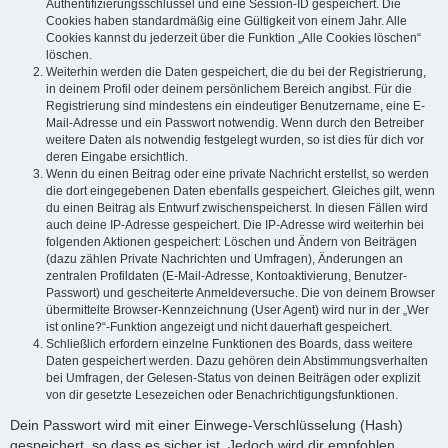
Authentifizierungsschlüssel und eine Session-ID gespeichert. Die
Cookies haben standardmäßig eine Gültigkeit von einem Jahr. Alle
Cookies kannst du jederzeit über die Funktion „Alle Cookies löschen“
löschen.
Weiterhin werden die Daten gespeichert, die du bei der Registrierung,
in deinem Profil oder deinem persönlichem Bereich angibst. Für die
Registrierung sind mindestens ein eindeutiger Benutzername, eine E-
Mail-Adresse und ein Passwort notwendig. Wenn durch den Betreiber
weitere Daten als notwendig festgelegt wurden, so ist dies für dich vor
deren Eingabe ersichtlich.
Wenn du einen Beitrag oder eine private Nachricht erstellst, so werden
die dort eingegebenen Daten ebenfalls gespeichert. Gleiches gilt, wenn
du einen Beitrag als Entwurf zwischenspeicherst. In diesen Fällen wird
auch deine IP-Adresse gespeichert. Die IP-Adresse wird weiterhin bei
folgenden Aktionen gespeichert: Löschen und Ändern von Beiträgen
(dazu zählen Private Nachrichten und Umfragen), Änderungen an
zentralen Profildaten (E-Mail-Adresse, Kontoaktivierung, Benutzer-
Passwort) und gescheiterte Anmeldeversuche. Die von deinem Browser
übermittelte Browser-Kennzeichnung (User Agent) wird nur in der „Wer
ist online?“-Funktion angezeigt und nicht dauerhaft gespeichert.
Schließlich erfordern einzelne Funktionen des Boards, dass weitere
Daten gespeichert werden. Dazu gehören dein Abstimmungsverhalten
bei Umfragen, der Gelesen-Status von deinen Beiträgen oder explizit
von dir gesetzte Lesezeichen oder Benachrichtigungsfunktionen.
Dein Passwort wird mit einer Einwege-Verschlüsselung (Hash)
gespeichert, so dass es sicher ist. Jedoch wird dir empfohlen,