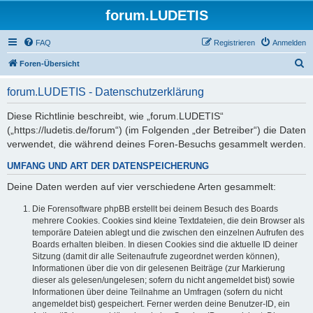
forum.LUDETIS
FAQ
Registrieren
Anmelden
S
Foren-Übersicht
u
forum.LUDETIS - Datenschutzerklärung
c
h
Diese Richtlinie beschreibt, wie „forum.LUDETIS“
(„https://ludetis.de/forum“) (im Folgenden „der Betreiber“) die Daten
e
verwendet, die während deines Foren-Besuchs gesammelt werden.
UMFANG UND ART DER DATENSPEICHERUNG
Deine Daten werden auf vier verschiedene Arten gesammelt:
Die Forensoftware phpBB erstellt bei deinem Besuch des Boards
mehrere Cookies. Cookies sind kleine Textdateien, die dein Browser als
temporäre Dateien ablegt und die zwischen den einzelnen Aufrufen des
Boards erhalten bleiben. In diesen Cookies sind die aktuelle ID deiner
Sitzung (damit dir alle Seitenaufrufe zugeordnet werden können),
Informationen über die von dir gelesenen Beiträge (zur Markierung
dieser als gelesen/ungelesen; sofern du nicht angemeldet bist) sowie
Informationen über deine Teilnahme an Umfragen (sofern du nicht
angemeldet bist) gespeichert. Ferner werden deine Benutzer-ID, ein