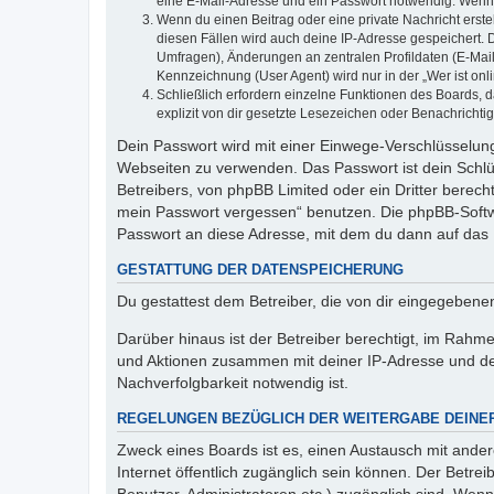
eine E-Mail-Adresse und ein Passwort notwendig. Wenn du
Wenn du einen Beitrag oder eine private Nachricht erste
diesen Fällen wird auch deine IP-Adresse gespeichert. 
Umfragen), Änderungen an zentralen Profildaten (E-Mai
Kennzeichnung (User Agent) wird nur in der „Wer ist onl
Schließlich erfordern einzelne Funktionen des Boards,
explizit von dir gesetzte Lesezeichen oder Benachrichti
Dein Passwort wird mit einer Einwege-Verschlüsselung 
Webseiten zu verwenden. Das Passwort ist dein Schlü
Betreibers, von phpBB Limited oder ein Dritter berec
mein Passwort vergessen“ benutzen. Die phpBB-Softw
Passwort an diese Adresse, mit dem du dann auf das 
GESTATTUNG DER DATENSPEICHERUNG
Du gestattest dem Betreiber, die von dir eingegeben
Darüber hinaus ist der Betreiber berechtigt, im Rahm
und Aktionen zusammen mit deiner IP-Adresse und de
Nachverfolgbarkeit notwendig ist.
REGELUNGEN BEZÜGLICH DER WEITERGABE DEINE
Zweck eines Boards ist es, einen Austausch mit andere
Internet öffentlich zugänglich sein können. Der Betrei