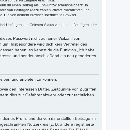
dich vor deren Eingabe ersichtlich.
wenn du einen Beitrag als Entwurf zwischenspeicherst. In
dern von Beiträgen (dazu zählen Private Nachrichten und
e. Die von deinem Browser übermittelte Browser-
 bei Umfragen, der Gelesen-Status von deinen Beiträgen oder
dieses Passwort nicht auf einer Vielzahl von
 um. Insbesondere wird dich kein Vertreter des
ergessen haben, so kannst du die Funktion „Ich habe
resse und sendet anschließend ein neu generiertes
reiben und anbieten zu können.
ie den Interessen Dritter, Zeitpunkte von Zugriffen
fern dies zur Gefahrenabwehr oder zur rechtlichen
eines Profils und die von dir erstellten Beiträge im
ngeschränkten Nutzerkreis (z. B. andere registrierte