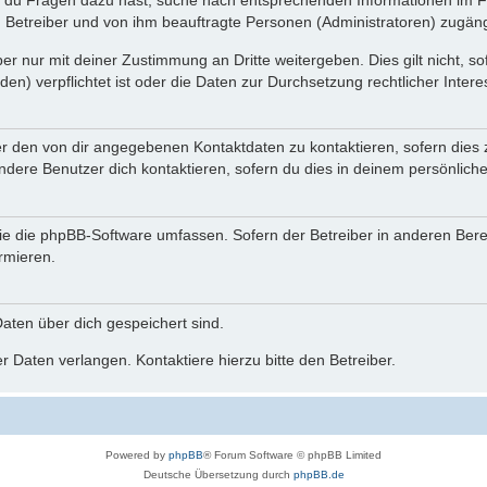
n du Fragen dazu hast, suche nach entsprechenden Informationen im Fo
n Betreiber und von ihm beauftragte Personen (Administratoren) zugäng
r nur mit deiner Zustimmung an Dritte weitergeben. Dies gilt nicht, s
n) verpflichtet ist oder die Daten zur Durchsetzung rechtlicher Interes
er den von dir angegebenen Kontaktdaten zu kontaktieren, sofern dies 
andere Benutzer dich kontaktieren, sofern du dies in deinem persönliche
, die die phpBB-Software umfassen. Sofern der Betreiber in anderen Be
ormieren.
 Daten über dich gespeichert sind.
 Daten verlangen. Kontaktiere hierzu bitte den Betreiber.
Powered by
phpBB
® Forum Software © phpBB Limited
Deutsche Übersetzung durch
phpBB.de