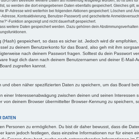
rch den Betreiber weitere Daten als notwendig festgelegt wurden, so ist dies für 
llst, so werden die dort eingegebenen Daten ebenfalls gespeichert. Gleiches gilt, 
Die IP-Adresse wird weiterhin bei folgenden Aktionen gespeichert: Löschen und Än
l-Adresse, Kontoaktivierung, Benutzer-Passwort) und gescheiterte Anmeldeversuch
ine?“-Funktion angezeigt und nicht dauerhaft gespeichert.
 dass weitere Daten gespeichert werden. Dazu gehören dein Abstimmungsverhalten
gungsfunktionen.
(Hash) gespeichert, so dass es sicher ist. Jedoch wird dir empfohlen, 
ssel zu deinem Benutzerkonto für das Board, also geh mit ihm sorgsam
htigterweise nach deinem Passwort fragen. Solltest du dein Passwort v
are fragt dich dann nach deinem Benutzernamen und deiner E-Mail-Ad
Board zugreifen kannst.
en und oben näher spezifizierten Daten zu speichern, um das Board bet
en einer Interessenabwägung zwischen deinen und seinen Interessen sow
r von deinem Browser übermittelter Browser-Kennung zu speichern, so
R DATEN
n Personen zu ermöglichen. Du bist dir daher bewusst, dass die Daten d
ber kann jedoch festlegen, dass einzelne Informationen nur für einen ei