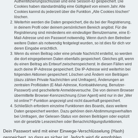
Authentifizierungsschlüssel und eine Session-ID gespeichert. Die
Cookies haben standardmäßig eine Gültigkeit von einem Jahr. Alle
Cookies kannst du jederzeit über die Funktion „Alle Cookies löschen“
löschen.
Weiterhin werden die Daten gespeichert, die du bei der Registrierung,
in deinem Profil oder deinem persönlichem Bereich angibst. Für die
Registrierung sind mindestens ein eindeutiger Benutzername, eine E-
Mail-Adresse und ein Passwort notwendig. Wenn durch den Betreiber
weitere Daten als notwendig festgelegt wurden, so ist dies für dich vor
deren Eingabe ersichtlich.
Wenn du einen Beitrag oder eine private Nachricht erstellst, so werden
die dort eingegebenen Daten ebenfalls gespeichert. Gleiches gilt, wenn
du einen Beitrag als Entwurf zwischenspeicherst. In diesen Fällen wird
auch deine IP-Adresse gespeichert. Die IP-Adresse wird weiterhin bei
folgenden Aktionen gespeichert: Löschen und Ändern von Beiträgen
(dazu zählen Private Nachrichten und Umfragen), Änderungen an
zentralen Profildaten (E-Mail-Adresse, Kontoaktivierung, Benutzer-
Passwort) und gescheiterte Anmeldeversuche. Die von deinem Browser
übermittelte Browser-Kennzeichnung (User Agent) wird nur in der „Wer
ist online?“-Funktion angezeigt und nicht dauerhaft gespeichert.
Schließlich erfordern einzelne Funktionen des Boards, dass weitere
Daten gespeichert werden. Dazu gehören dein Abstimmungsverhalten
bei Umfragen, der Gelesen-Status von deinen Beiträgen oder explizit
von dir gesetzte Lesezeichen oder Benachrichtigungsfunktionen.
Dein Passwort wird mit einer Einwege-Verschlüsselung (Hash)
gespeichert, so dass es sicher ist. Jedoch wird dir empfohlen,