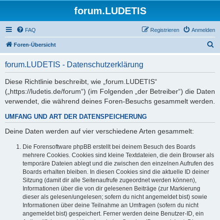
forum.LUDETIS
FAQ
Registrieren
Anmelden
S
Foren-Übersicht
u
forum.LUDETIS - Datenschutzerklärung
c
h
Diese Richtlinie beschreibt, wie „forum.LUDETIS“
(„https://ludetis.de/forum“) (im Folgenden „der Betreiber“) die Daten
e
verwendet, die während deines Foren-Besuchs gesammelt werden.
UMFANG UND ART DER DATENSPEICHERUNG
Deine Daten werden auf vier verschiedene Arten gesammelt:
Die Forensoftware phpBB erstellt bei deinem Besuch des Boards
mehrere Cookies. Cookies sind kleine Textdateien, die dein Browser als
temporäre Dateien ablegt und die zwischen den einzelnen Aufrufen des
Boards erhalten bleiben. In diesen Cookies sind die aktuelle ID deiner
Sitzung (damit dir alle Seitenaufrufe zugeordnet werden können),
Informationen über die von dir gelesenen Beiträge (zur Markierung
dieser als gelesen/ungelesen; sofern du nicht angemeldet bist) sowie
Informationen über deine Teilnahme an Umfragen (sofern du nicht
angemeldet bist) gespeichert. Ferner werden deine Benutzer-ID, ein