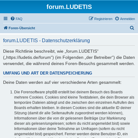
forum.LUDETIS
FAQ
Registrieren
Anmelden
S
Foren-Übersicht
u
forum.LUDETIS - Datenschutzerklärung
c
h
Diese Richtlinie beschreibt, wie „forum.LUDETIS“
(„https://ludetis.de/forum“) (im Folgenden „der Betreiber“) die Daten
e
verwendet, die während deines Foren-Besuchs gesammelt werden.
UMFANG UND ART DER DATENSPEICHERUNG
Deine Daten werden auf vier verschiedene Arten gesammelt:
Die Forensoftware phpBB erstellt bei deinem Besuch des Boards
mehrere Cookies. Cookies sind kleine Textdateien, die dein Browser als
temporäre Dateien ablegt und die zwischen den einzelnen Aufrufen des
Boards erhalten bleiben. In diesen Cookies sind die aktuelle ID deiner
Sitzung (damit dir alle Seitenaufrufe zugeordnet werden können),
Informationen über die von dir gelesenen Beiträge (zur Markierung
dieser als gelesen/ungelesen; sofern du nicht angemeldet bist) sowie
Informationen über deine Teilnahme an Umfragen (sofern du nicht
angemeldet bist) gespeichert. Ferner werden deine Benutzer-ID, ein