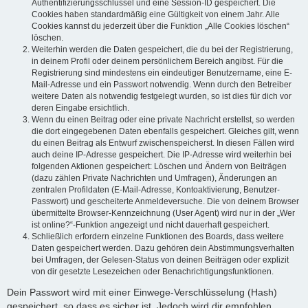
Authentifizierungsschlüssel und eine Session-ID gespeichert. Die
Cookies haben standardmäßig eine Gültigkeit von einem Jahr. Alle
Cookies kannst du jederzeit über die Funktion „Alle Cookies löschen“
löschen.
Weiterhin werden die Daten gespeichert, die du bei der Registrierung,
in deinem Profil oder deinem persönlichem Bereich angibst. Für die
Registrierung sind mindestens ein eindeutiger Benutzername, eine E-
Mail-Adresse und ein Passwort notwendig. Wenn durch den Betreiber
weitere Daten als notwendig festgelegt wurden, so ist dies für dich vor
deren Eingabe ersichtlich.
Wenn du einen Beitrag oder eine private Nachricht erstellst, so werden
die dort eingegebenen Daten ebenfalls gespeichert. Gleiches gilt, wenn
du einen Beitrag als Entwurf zwischenspeicherst. In diesen Fällen wird
auch deine IP-Adresse gespeichert. Die IP-Adresse wird weiterhin bei
folgenden Aktionen gespeichert: Löschen und Ändern von Beiträgen
(dazu zählen Private Nachrichten und Umfragen), Änderungen an
zentralen Profildaten (E-Mail-Adresse, Kontoaktivierung, Benutzer-
Passwort) und gescheiterte Anmeldeversuche. Die von deinem Browser
übermittelte Browser-Kennzeichnung (User Agent) wird nur in der „Wer
ist online?“-Funktion angezeigt und nicht dauerhaft gespeichert.
Schließlich erfordern einzelne Funktionen des Boards, dass weitere
Daten gespeichert werden. Dazu gehören dein Abstimmungsverhalten
bei Umfragen, der Gelesen-Status von deinen Beiträgen oder explizit
von dir gesetzte Lesezeichen oder Benachrichtigungsfunktionen.
Dein Passwort wird mit einer Einwege-Verschlüsselung (Hash)
gespeichert, so dass es sicher ist. Jedoch wird dir empfohlen,