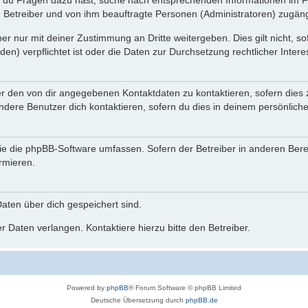
n du Fragen dazu hast, suche nach entsprechenden Informationen im Fo
n Betreiber und von ihm beauftragte Personen (Administratoren) zugäng
r nur mit deiner Zustimmung an Dritte weitergeben. Dies gilt nicht, s
n) verpflichtet ist oder die Daten zur Durchsetzung rechtlicher Interes
er den von dir angegebenen Kontaktdaten zu kontaktieren, sofern dies 
andere Benutzer dich kontaktieren, sofern du dies in deinem persönliche
, die die phpBB-Software umfassen. Sofern der Betreiber in anderen Be
ormieren.
 Daten über dich gespeichert sind.
 Daten verlangen. Kontaktiere hierzu bitte den Betreiber.
Powered by
phpBB
® Forum Software © phpBB Limited
Deutsche Übersetzung durch
phpBB.de