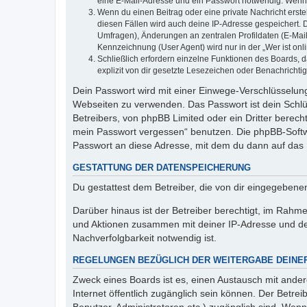
eine E-Mail-Adresse und ein Passwort notwendig. Wenn du
Wenn du einen Beitrag oder eine private Nachricht erste
diesen Fällen wird auch deine IP-Adresse gespeichert. 
Umfragen), Änderungen an zentralen Profildaten (E-Mai
Kennzeichnung (User Agent) wird nur in der „Wer ist onl
Schließlich erfordern einzelne Funktionen des Boards,
explizit von dir gesetzte Lesezeichen oder Benachrichti
Dein Passwort wird mit einer Einwege-Verschlüsselung 
Webseiten zu verwenden. Das Passwort ist dein Schlü
Betreibers, von phpBB Limited oder ein Dritter berec
mein Passwort vergessen“ benutzen. Die phpBB-Softw
Passwort an diese Adresse, mit dem du dann auf das 
GESTATTUNG DER DATENSPEICHERUNG
Du gestattest dem Betreiber, die von dir eingegeben
Darüber hinaus ist der Betreiber berechtigt, im Rahm
und Aktionen zusammen mit deiner IP-Adresse und de
Nachverfolgbarkeit notwendig ist.
REGELUNGEN BEZÜGLICH DER WEITERGABE DEINE
Zweck eines Boards ist es, einen Austausch mit andere
Internet öffentlich zugänglich sein können. Der Betrei