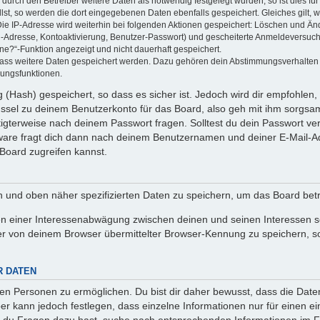
rch den Betreiber weitere Daten als notwendig festgelegt wurden, so ist dies für 
llst, so werden die dort eingegebenen Daten ebenfalls gespeichert. Gleiches gilt, 
Die IP-Adresse wird weiterhin bei folgenden Aktionen gespeichert: Löschen und Än
l-Adresse, Kontoaktivierung, Benutzer-Passwort) und gescheiterte Anmeldeversuch
ine?“-Funktion angezeigt und nicht dauerhaft gespeichert.
 dass weitere Daten gespeichert werden. Dazu gehören dein Abstimmungsverhalten
gungsfunktionen.
(Hash) gespeichert, so dass es sicher ist. Jedoch wird dir empfohlen, 
ssel zu deinem Benutzerkonto für das Board, also geh mit ihm sorgsam
htigterweise nach deinem Passwort fragen. Solltest du dein Passwort v
are fragt dich dann nach deinem Benutzernamen und deiner E-Mail-Ad
Board zugreifen kannst.
en und oben näher spezifizierten Daten zu speichern, um das Board bet
en einer Interessenabwägung zwischen deinen und seinen Interessen sow
r von deinem Browser übermittelter Browser-Kennung zu speichern, so
R DATEN
n Personen zu ermöglichen. Du bist dir daher bewusst, dass die Daten d
ber kann jedoch festlegen, dass einzelne Informationen nur für einen ei