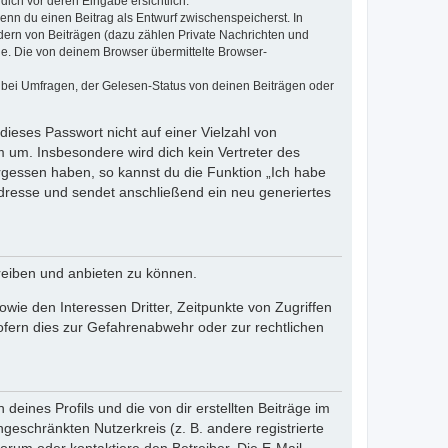
dich vor deren Eingabe ersichtlich.
wenn du einen Beitrag als Entwurf zwischenspeicherst. In
dern von Beiträgen (dazu zählen Private Nachrichten und
e. Die von deinem Browser übermittelte Browser-
 bei Umfragen, der Gelesen-Status von deinen Beiträgen oder
dieses Passwort nicht auf einer Vielzahl von
 um. Insbesondere wird dich kein Vertreter des
ergessen haben, so kannst du die Funktion „Ich habe
resse und sendet anschließend ein neu generiertes
reiben und anbieten zu können.
ie den Interessen Dritter, Zeitpunkte von Zugriffen
fern dies zur Gefahrenabwehr oder zur rechtlichen
eines Profils und die von dir erstellten Beiträge im
ngeschränkten Nutzerkreis (z. B. andere registrierte