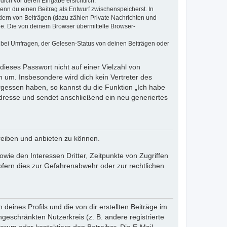
dich vor deren Eingabe ersichtlich.
wenn du einen Beitrag als Entwurf zwischenspeicherst. In
dern von Beiträgen (dazu zählen Private Nachrichten und
e. Die von deinem Browser übermittelte Browser-
 bei Umfragen, der Gelesen-Status von deinen Beiträgen oder
dieses Passwort nicht auf einer Vielzahl von
 um. Insbesondere wird dich kein Vertreter des
ergessen haben, so kannst du die Funktion „Ich habe
resse und sendet anschließend ein neu generiertes
reiben und anbieten zu können.
ie den Interessen Dritter, Zeitpunkte von Zugriffen
fern dies zur Gefahrenabwehr oder zur rechtlichen
eines Profils und die von dir erstellten Beiträge im
ngeschränkten Nutzerkreis (z. B. andere registrierte