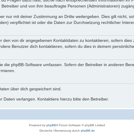
n du Fragen dazu hast, suche nach entsprechenden Informationen im Fo
n Betreiber und von ihm beauftragte Personen (Administratoren) zugäng
r nur mit deiner Zustimmung an Dritte weitergeben. Dies gilt nicht, s
n) verpflichtet ist oder die Daten zur Durchsetzung rechtlicher Interes
er den von dir angegebenen Kontaktdaten zu kontaktieren, sofern dies 
andere Benutzer dich kontaktieren, sofern du dies in deinem persönliche
, die die phpBB-Software umfassen. Sofern der Betreiber in anderen Be
ormieren.
 Daten über dich gespeichert sind.
 Daten verlangen. Kontaktiere hierzu bitte den Betreiber.
Powered by
phpBB
® Forum Software © phpBB Limited
Deutsche Übersetzung durch
phpBB.de