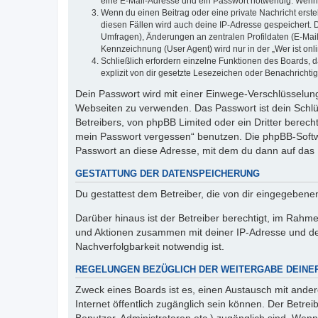
eine E-Mail-Adresse und ein Passwort notwendig. Wenn du
Wenn du einen Beitrag oder eine private Nachricht erste
diesen Fällen wird auch deine IP-Adresse gespeichert. 
Umfragen), Änderungen an zentralen Profildaten (E-Mai
Kennzeichnung (User Agent) wird nur in der „Wer ist onl
Schließlich erfordern einzelne Funktionen des Boards,
explizit von dir gesetzte Lesezeichen oder Benachrichti
Dein Passwort wird mit einer Einwege-Verschlüsselung 
Webseiten zu verwenden. Das Passwort ist dein Schlü
Betreibers, von phpBB Limited oder ein Dritter berec
mein Passwort vergessen“ benutzen. Die phpBB-Softw
Passwort an diese Adresse, mit dem du dann auf das 
GESTATTUNG DER DATENSPEICHERUNG
Du gestattest dem Betreiber, die von dir eingegeben
Darüber hinaus ist der Betreiber berechtigt, im Rahm
und Aktionen zusammen mit deiner IP-Adresse und de
Nachverfolgbarkeit notwendig ist.
REGELUNGEN BEZÜGLICH DER WEITERGABE DEINE
Zweck eines Boards ist es, einen Austausch mit andere
Internet öffentlich zugänglich sein können. Der Betrei