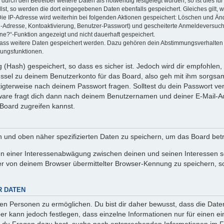
rch den Betreiber weitere Daten als notwendig festgelegt wurden, so ist dies für 
llst, so werden die dort eingegebenen Daten ebenfalls gespeichert. Gleiches gilt, 
Die IP-Adresse wird weiterhin bei folgenden Aktionen gespeichert: Löschen und Än
l-Adresse, Kontoaktivierung, Benutzer-Passwort) und gescheiterte Anmeldeversuch
ine?“-Funktion angezeigt und nicht dauerhaft gespeichert.
 dass weitere Daten gespeichert werden. Dazu gehören dein Abstimmungsverhalten
gungsfunktionen.
(Hash) gespeichert, so dass es sicher ist. Jedoch wird dir empfohlen, 
ssel zu deinem Benutzerkonto für das Board, also geh mit ihm sorgsam
htigterweise nach deinem Passwort fragen. Solltest du dein Passwort v
are fragt dich dann nach deinem Benutzernamen und deiner E-Mail-Ad
Board zugreifen kannst.
en und oben näher spezifizierten Daten zu speichern, um das Board bet
en einer Interessenabwägung zwischen deinen und seinen Interessen sow
r von deinem Browser übermittelter Browser-Kennung zu speichern, so
R DATEN
n Personen zu ermöglichen. Du bist dir daher bewusst, dass die Daten d
ber kann jedoch festlegen, dass einzelne Informationen nur für einen ei