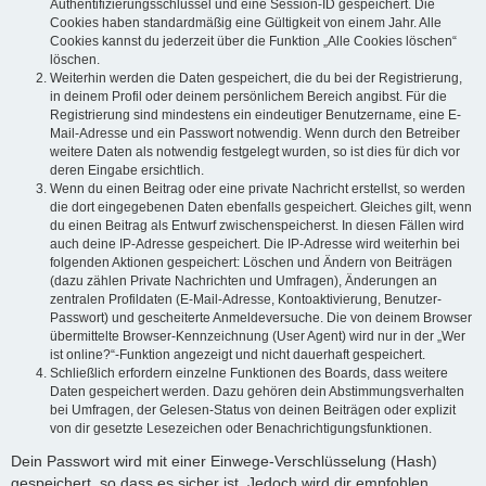
Authentifizierungsschlüssel und eine Session-ID gespeichert. Die
Cookies haben standardmäßig eine Gültigkeit von einem Jahr. Alle
Cookies kannst du jederzeit über die Funktion „Alle Cookies löschen“
löschen.
Weiterhin werden die Daten gespeichert, die du bei der Registrierung,
in deinem Profil oder deinem persönlichem Bereich angibst. Für die
Registrierung sind mindestens ein eindeutiger Benutzername, eine E-
Mail-Adresse und ein Passwort notwendig. Wenn durch den Betreiber
weitere Daten als notwendig festgelegt wurden, so ist dies für dich vor
deren Eingabe ersichtlich.
Wenn du einen Beitrag oder eine private Nachricht erstellst, so werden
die dort eingegebenen Daten ebenfalls gespeichert. Gleiches gilt, wenn
du einen Beitrag als Entwurf zwischenspeicherst. In diesen Fällen wird
auch deine IP-Adresse gespeichert. Die IP-Adresse wird weiterhin bei
folgenden Aktionen gespeichert: Löschen und Ändern von Beiträgen
(dazu zählen Private Nachrichten und Umfragen), Änderungen an
zentralen Profildaten (E-Mail-Adresse, Kontoaktivierung, Benutzer-
Passwort) und gescheiterte Anmeldeversuche. Die von deinem Browser
übermittelte Browser-Kennzeichnung (User Agent) wird nur in der „Wer
ist online?“-Funktion angezeigt und nicht dauerhaft gespeichert.
Schließlich erfordern einzelne Funktionen des Boards, dass weitere
Daten gespeichert werden. Dazu gehören dein Abstimmungsverhalten
bei Umfragen, der Gelesen-Status von deinen Beiträgen oder explizit
von dir gesetzte Lesezeichen oder Benachrichtigungsfunktionen.
Dein Passwort wird mit einer Einwege-Verschlüsselung (Hash)
gespeichert, so dass es sicher ist. Jedoch wird dir empfohlen,