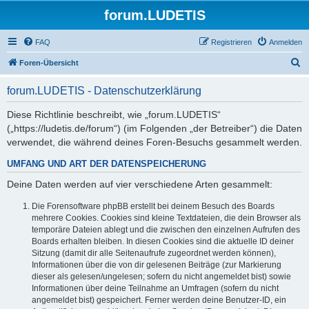
forum.LUDETIS
FAQ
Registrieren
Anmelden
S
Foren-Übersicht
u
forum.LUDETIS - Datenschutzerklärung
c
h
Diese Richtlinie beschreibt, wie „forum.LUDETIS“
(„https://ludetis.de/forum“) (im Folgenden „der Betreiber“) die Daten
e
verwendet, die während deines Foren-Besuchs gesammelt werden.
UMFANG UND ART DER DATENSPEICHERUNG
Deine Daten werden auf vier verschiedene Arten gesammelt:
Die Forensoftware phpBB erstellt bei deinem Besuch des Boards
mehrere Cookies. Cookies sind kleine Textdateien, die dein Browser als
temporäre Dateien ablegt und die zwischen den einzelnen Aufrufen des
Boards erhalten bleiben. In diesen Cookies sind die aktuelle ID deiner
Sitzung (damit dir alle Seitenaufrufe zugeordnet werden können),
Informationen über die von dir gelesenen Beiträge (zur Markierung
dieser als gelesen/ungelesen; sofern du nicht angemeldet bist) sowie
Informationen über deine Teilnahme an Umfragen (sofern du nicht
angemeldet bist) gespeichert. Ferner werden deine Benutzer-ID, ein