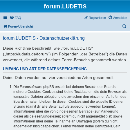
forum.LUDETIS
FAQ
Registrieren
Anmelden
S
Foren-Übersicht
u
forum.LUDETIS - Datenschutzerklärung
c
h
Diese Richtlinie beschreibt, wie „forum.LUDETIS“
(„https://ludetis.de/forum“) (im Folgenden „der Betreiber“) die Daten
e
verwendet, die während deines Foren-Besuchs gesammelt werden.
UMFANG UND ART DER DATENSPEICHERUNG
Deine Daten werden auf vier verschiedene Arten gesammelt:
Die Forensoftware phpBB erstellt bei deinem Besuch des Boards
mehrere Cookies. Cookies sind kleine Textdateien, die dein Browser als
temporäre Dateien ablegt und die zwischen den einzelnen Aufrufen des
Boards erhalten bleiben. In diesen Cookies sind die aktuelle ID deiner
Sitzung (damit dir alle Seitenaufrufe zugeordnet werden können),
Informationen über die von dir gelesenen Beiträge (zur Markierung
dieser als gelesen/ungelesen; sofern du nicht angemeldet bist) sowie
Informationen über deine Teilnahme an Umfragen (sofern du nicht
angemeldet bist) gespeichert. Ferner werden deine Benutzer-ID, ein