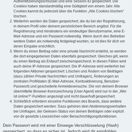
Authentifizierungsschlüssel und eine Session-ID gespeichert. Die
Cookies haben standardmäßig eine Gültigkeit von einem Jahr. Alle
Cookies kannst du jederzeit über die Funktion „Alle Cookies löschen“
löschen.
Weiterhin werden die Daten gespeichert, die du bei der Registrierung,
in deinem Profil oder deinem persönlichem Bereich angibst. Für die
Registrierung sind mindestens ein eindeutiger Benutzername, eine E-
Mail-Adresse und ein Passwort notwendig. Wenn durch den Betreiber
weitere Daten als notwendig festgelegt wurden, so ist dies für dich vor
deren Eingabe ersichtlich.
Wenn du einen Beitrag oder eine private Nachricht erstellst, so werden
die dort eingegebenen Daten ebenfalls gespeichert. Gleiches gilt, wenn
du einen Beitrag als Entwurf zwischenspeicherst. In diesen Fällen wird
auch deine IP-Adresse gespeichert. Die IP-Adresse wird weiterhin bei
folgenden Aktionen gespeichert: Löschen und Ändern von Beiträgen
(dazu zählen Private Nachrichten und Umfragen), Änderungen an
zentralen Profildaten (E-Mail-Adresse, Kontoaktivierung, Benutzer-
Passwort) und gescheiterte Anmeldeversuche. Die von deinem Browser
übermittelte Browser-Kennzeichnung (User Agent) wird nur in der „Wer
ist online?“-Funktion angezeigt und nicht dauerhaft gespeichert.
Schließlich erfordern einzelne Funktionen des Boards, dass weitere
Daten gespeichert werden. Dazu gehören dein Abstimmungsverhalten
bei Umfragen, der Gelesen-Status von deinen Beiträgen oder explizit
von dir gesetzte Lesezeichen oder Benachrichtigungsfunktionen.
Dein Passwort wird mit einer Einwege-Verschlüsselung (Hash)
gespeichert, so dass es sicher ist. Jedoch wird dir empfohlen,