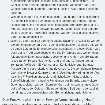
Authentifizierungsschlüssel und eine Session-ID gespeichert. Die
Cookies haben standardmäßig eine Gültigkeit von einem Jahr. Alle
Cookies kannst du jederzeit über die Funktion „Alle Cookies löschen“
löschen.
Weiterhin werden die Daten gespeichert, die du bei der Registrierung,
in deinem Profil oder deinem persönlichem Bereich angibst. Für die
Registrierung sind mindestens ein eindeutiger Benutzername, eine E-
Mail-Adresse und ein Passwort notwendig. Wenn durch den Betreiber
weitere Daten als notwendig festgelegt wurden, so ist dies für dich vor
deren Eingabe ersichtlich.
Wenn du einen Beitrag oder eine private Nachricht erstellst, so werden
die dort eingegebenen Daten ebenfalls gespeichert. Gleiches gilt, wenn
du einen Beitrag als Entwurf zwischenspeicherst. In diesen Fällen wird
auch deine IP-Adresse gespeichert. Die IP-Adresse wird weiterhin bei
folgenden Aktionen gespeichert: Löschen und Ändern von Beiträgen
(dazu zählen Private Nachrichten und Umfragen), Änderungen an
zentralen Profildaten (E-Mail-Adresse, Kontoaktivierung, Benutzer-
Passwort) und gescheiterte Anmeldeversuche. Die von deinem Browser
übermittelte Browser-Kennzeichnung (User Agent) wird nur in der „Wer
ist online?“-Funktion angezeigt und nicht dauerhaft gespeichert.
Schließlich erfordern einzelne Funktionen des Boards, dass weitere
Daten gespeichert werden. Dazu gehören dein Abstimmungsverhalten
bei Umfragen, der Gelesen-Status von deinen Beiträgen oder explizit
von dir gesetzte Lesezeichen oder Benachrichtigungsfunktionen.
Dein Passwort wird mit einer Einwege-Verschlüsselung (Hash)
gespeichert, so dass es sicher ist. Jedoch wird dir empfohlen,