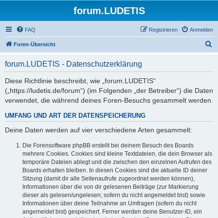
forum.LUDETIS
FAQ
Registrieren
Anmelden
S
Foren-Übersicht
u
forum.LUDETIS - Datenschutzerklärung
c
h
Diese Richtlinie beschreibt, wie „forum.LUDETIS“
(„https://ludetis.de/forum“) (im Folgenden „der Betreiber“) die Daten
e
verwendet, die während deines Foren-Besuchs gesammelt werden.
UMFANG UND ART DER DATENSPEICHERUNG
Deine Daten werden auf vier verschiedene Arten gesammelt:
Die Forensoftware phpBB erstellt bei deinem Besuch des Boards
mehrere Cookies. Cookies sind kleine Textdateien, die dein Browser als
temporäre Dateien ablegt und die zwischen den einzelnen Aufrufen des
Boards erhalten bleiben. In diesen Cookies sind die aktuelle ID deiner
Sitzung (damit dir alle Seitenaufrufe zugeordnet werden können),
Informationen über die von dir gelesenen Beiträge (zur Markierung
dieser als gelesen/ungelesen; sofern du nicht angemeldet bist) sowie
Informationen über deine Teilnahme an Umfragen (sofern du nicht
angemeldet bist) gespeichert. Ferner werden deine Benutzer-ID, ein