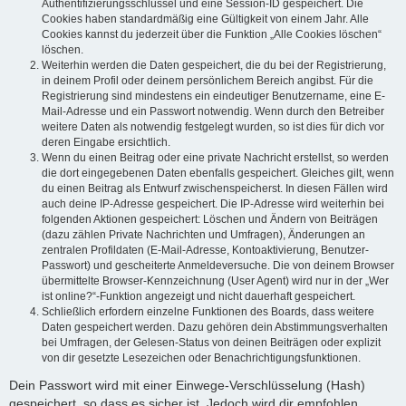
Authentifizierungsschlüssel und eine Session-ID gespeichert. Die
Cookies haben standardmäßig eine Gültigkeit von einem Jahr. Alle
Cookies kannst du jederzeit über die Funktion „Alle Cookies löschen“
löschen.
Weiterhin werden die Daten gespeichert, die du bei der Registrierung,
in deinem Profil oder deinem persönlichem Bereich angibst. Für die
Registrierung sind mindestens ein eindeutiger Benutzername, eine E-
Mail-Adresse und ein Passwort notwendig. Wenn durch den Betreiber
weitere Daten als notwendig festgelegt wurden, so ist dies für dich vor
deren Eingabe ersichtlich.
Wenn du einen Beitrag oder eine private Nachricht erstellst, so werden
die dort eingegebenen Daten ebenfalls gespeichert. Gleiches gilt, wenn
du einen Beitrag als Entwurf zwischenspeicherst. In diesen Fällen wird
auch deine IP-Adresse gespeichert. Die IP-Adresse wird weiterhin bei
folgenden Aktionen gespeichert: Löschen und Ändern von Beiträgen
(dazu zählen Private Nachrichten und Umfragen), Änderungen an
zentralen Profildaten (E-Mail-Adresse, Kontoaktivierung, Benutzer-
Passwort) und gescheiterte Anmeldeversuche. Die von deinem Browser
übermittelte Browser-Kennzeichnung (User Agent) wird nur in der „Wer
ist online?“-Funktion angezeigt und nicht dauerhaft gespeichert.
Schließlich erfordern einzelne Funktionen des Boards, dass weitere
Daten gespeichert werden. Dazu gehören dein Abstimmungsverhalten
bei Umfragen, der Gelesen-Status von deinen Beiträgen oder explizit
von dir gesetzte Lesezeichen oder Benachrichtigungsfunktionen.
Dein Passwort wird mit einer Einwege-Verschlüsselung (Hash)
gespeichert, so dass es sicher ist. Jedoch wird dir empfohlen,