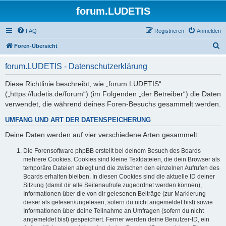
forum.LUDETIS
FAQ
Registrieren
Anmelden
S
Foren-Übersicht
u
forum.LUDETIS - Datenschutzerklärung
c
h
Diese Richtlinie beschreibt, wie „forum.LUDETIS“
(„https://ludetis.de/forum“) (im Folgenden „der Betreiber“) die Daten
e
verwendet, die während deines Foren-Besuchs gesammelt werden.
UMFANG UND ART DER DATENSPEICHERUNG
Deine Daten werden auf vier verschiedene Arten gesammelt:
Die Forensoftware phpBB erstellt bei deinem Besuch des Boards
mehrere Cookies. Cookies sind kleine Textdateien, die dein Browser als
temporäre Dateien ablegt und die zwischen den einzelnen Aufrufen des
Boards erhalten bleiben. In diesen Cookies sind die aktuelle ID deiner
Sitzung (damit dir alle Seitenaufrufe zugeordnet werden können),
Informationen über die von dir gelesenen Beiträge (zur Markierung
dieser als gelesen/ungelesen; sofern du nicht angemeldet bist) sowie
Informationen über deine Teilnahme an Umfragen (sofern du nicht
angemeldet bist) gespeichert. Ferner werden deine Benutzer-ID, ein