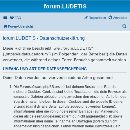
forum.LUDETIS
FAQ
Registrieren
Anmelden
S
Foren-Übersicht
u
forum.LUDETIS - Datenschutzerklärung
c
h
Diese Richtlinie beschreibt, wie „forum.LUDETIS“
(„https://ludetis.de/forum“) (im Folgenden „der Betreiber“) die Daten
e
verwendet, die während deines Foren-Besuchs gesammelt werden.
UMFANG UND ART DER DATENSPEICHERUNG
Deine Daten werden auf vier verschiedene Arten gesammelt:
Die Forensoftware phpBB erstellt bei deinem Besuch des Boards
mehrere Cookies. Cookies sind kleine Textdateien, die dein Browser als
temporäre Dateien ablegt und die zwischen den einzelnen Aufrufen des
Boards erhalten bleiben. In diesen Cookies sind die aktuelle ID deiner
Sitzung (damit dir alle Seitenaufrufe zugeordnet werden können),
Informationen über die von dir gelesenen Beiträge (zur Markierung
dieser als gelesen/ungelesen; sofern du nicht angemeldet bist) sowie
Informationen über deine Teilnahme an Umfragen (sofern du nicht
angemeldet bist) gespeichert. Ferner werden deine Benutzer-ID, ein