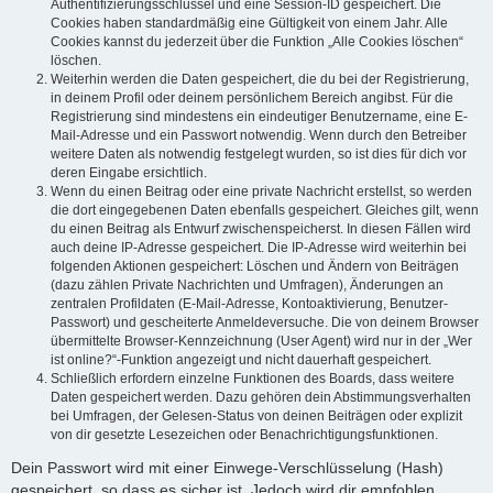
Authentifizierungsschlüssel und eine Session-ID gespeichert. Die
Cookies haben standardmäßig eine Gültigkeit von einem Jahr. Alle
Cookies kannst du jederzeit über die Funktion „Alle Cookies löschen“
löschen.
Weiterhin werden die Daten gespeichert, die du bei der Registrierung,
in deinem Profil oder deinem persönlichem Bereich angibst. Für die
Registrierung sind mindestens ein eindeutiger Benutzername, eine E-
Mail-Adresse und ein Passwort notwendig. Wenn durch den Betreiber
weitere Daten als notwendig festgelegt wurden, so ist dies für dich vor
deren Eingabe ersichtlich.
Wenn du einen Beitrag oder eine private Nachricht erstellst, so werden
die dort eingegebenen Daten ebenfalls gespeichert. Gleiches gilt, wenn
du einen Beitrag als Entwurf zwischenspeicherst. In diesen Fällen wird
auch deine IP-Adresse gespeichert. Die IP-Adresse wird weiterhin bei
folgenden Aktionen gespeichert: Löschen und Ändern von Beiträgen
(dazu zählen Private Nachrichten und Umfragen), Änderungen an
zentralen Profildaten (E-Mail-Adresse, Kontoaktivierung, Benutzer-
Passwort) und gescheiterte Anmeldeversuche. Die von deinem Browser
übermittelte Browser-Kennzeichnung (User Agent) wird nur in der „Wer
ist online?“-Funktion angezeigt und nicht dauerhaft gespeichert.
Schließlich erfordern einzelne Funktionen des Boards, dass weitere
Daten gespeichert werden. Dazu gehören dein Abstimmungsverhalten
bei Umfragen, der Gelesen-Status von deinen Beiträgen oder explizit
von dir gesetzte Lesezeichen oder Benachrichtigungsfunktionen.
Dein Passwort wird mit einer Einwege-Verschlüsselung (Hash)
gespeichert, so dass es sicher ist. Jedoch wird dir empfohlen,