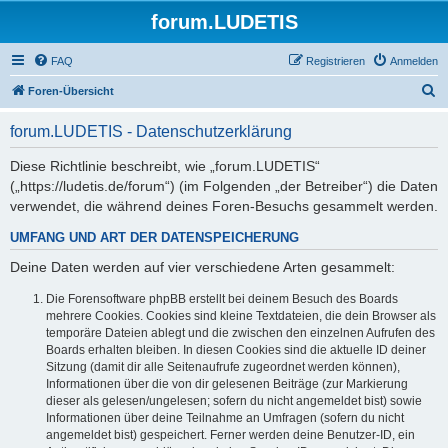
forum.LUDETIS
FAQ
Registrieren
Anmelden
S
Foren-Übersicht
u
forum.LUDETIS - Datenschutzerklärung
c
h
Diese Richtlinie beschreibt, wie „forum.LUDETIS“
(„https://ludetis.de/forum“) (im Folgenden „der Betreiber“) die Daten
e
verwendet, die während deines Foren-Besuchs gesammelt werden.
UMFANG UND ART DER DATENSPEICHERUNG
Deine Daten werden auf vier verschiedene Arten gesammelt:
Die Forensoftware phpBB erstellt bei deinem Besuch des Boards
mehrere Cookies. Cookies sind kleine Textdateien, die dein Browser als
temporäre Dateien ablegt und die zwischen den einzelnen Aufrufen des
Boards erhalten bleiben. In diesen Cookies sind die aktuelle ID deiner
Sitzung (damit dir alle Seitenaufrufe zugeordnet werden können),
Informationen über die von dir gelesenen Beiträge (zur Markierung
dieser als gelesen/ungelesen; sofern du nicht angemeldet bist) sowie
Informationen über deine Teilnahme an Umfragen (sofern du nicht
angemeldet bist) gespeichert. Ferner werden deine Benutzer-ID, ein