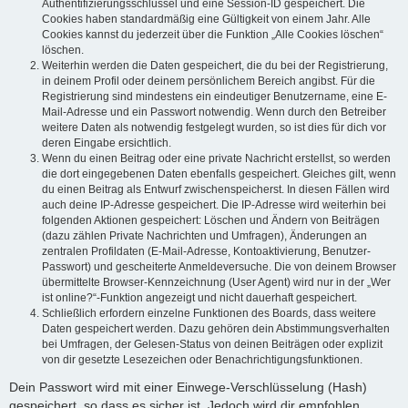
Authentifizierungsschlüssel und eine Session-ID gespeichert. Die
Cookies haben standardmäßig eine Gültigkeit von einem Jahr. Alle
Cookies kannst du jederzeit über die Funktion „Alle Cookies löschen“
löschen.
Weiterhin werden die Daten gespeichert, die du bei der Registrierung,
in deinem Profil oder deinem persönlichem Bereich angibst. Für die
Registrierung sind mindestens ein eindeutiger Benutzername, eine E-
Mail-Adresse und ein Passwort notwendig. Wenn durch den Betreiber
weitere Daten als notwendig festgelegt wurden, so ist dies für dich vor
deren Eingabe ersichtlich.
Wenn du einen Beitrag oder eine private Nachricht erstellst, so werden
die dort eingegebenen Daten ebenfalls gespeichert. Gleiches gilt, wenn
du einen Beitrag als Entwurf zwischenspeicherst. In diesen Fällen wird
auch deine IP-Adresse gespeichert. Die IP-Adresse wird weiterhin bei
folgenden Aktionen gespeichert: Löschen und Ändern von Beiträgen
(dazu zählen Private Nachrichten und Umfragen), Änderungen an
zentralen Profildaten (E-Mail-Adresse, Kontoaktivierung, Benutzer-
Passwort) und gescheiterte Anmeldeversuche. Die von deinem Browser
übermittelte Browser-Kennzeichnung (User Agent) wird nur in der „Wer
ist online?“-Funktion angezeigt und nicht dauerhaft gespeichert.
Schließlich erfordern einzelne Funktionen des Boards, dass weitere
Daten gespeichert werden. Dazu gehören dein Abstimmungsverhalten
bei Umfragen, der Gelesen-Status von deinen Beiträgen oder explizit
von dir gesetzte Lesezeichen oder Benachrichtigungsfunktionen.
Dein Passwort wird mit einer Einwege-Verschlüsselung (Hash)
gespeichert, so dass es sicher ist. Jedoch wird dir empfohlen,