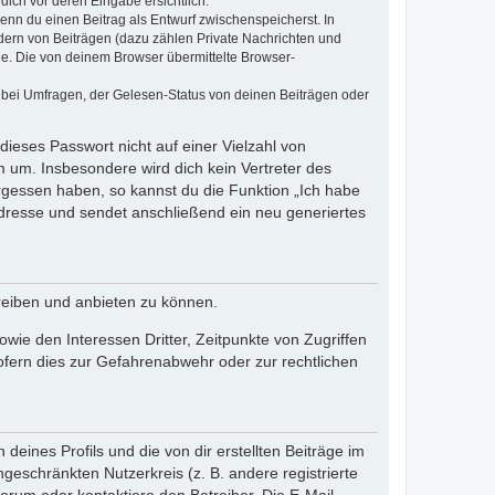
dich vor deren Eingabe ersichtlich.
wenn du einen Beitrag als Entwurf zwischenspeicherst. In
dern von Beiträgen (dazu zählen Private Nachrichten und
e. Die von deinem Browser übermittelte Browser-
 bei Umfragen, der Gelesen-Status von deinen Beiträgen oder
dieses Passwort nicht auf einer Vielzahl von
 um. Insbesondere wird dich kein Vertreter des
ergessen haben, so kannst du die Funktion „Ich habe
resse und sendet anschließend ein neu generiertes
reiben und anbieten zu können.
ie den Interessen Dritter, Zeitpunkte von Zugriffen
fern dies zur Gefahrenabwehr oder zur rechtlichen
eines Profils und die von dir erstellten Beiträge im
ngeschränkten Nutzerkreis (z. B. andere registrierte