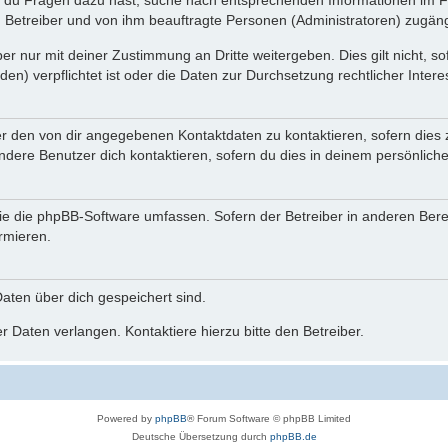
n du Fragen dazu hast, suche nach entsprechenden Informationen im Fo
n Betreiber und von ihm beauftragte Personen (Administratoren) zugäng
r nur mit deiner Zustimmung an Dritte weitergeben. Dies gilt nicht, s
n) verpflichtet ist oder die Daten zur Durchsetzung rechtlicher Interes
er den von dir angegebenen Kontaktdaten zu kontaktieren, sofern dies 
andere Benutzer dich kontaktieren, sofern du dies in deinem persönliche
, die die phpBB-Software umfassen. Sofern der Betreiber in anderen Be
ormieren.
 Daten über dich gespeichert sind.
 Daten verlangen. Kontaktiere hierzu bitte den Betreiber.
Powered by
phpBB
® Forum Software © phpBB Limited
Deutsche Übersetzung durch
phpBB.de