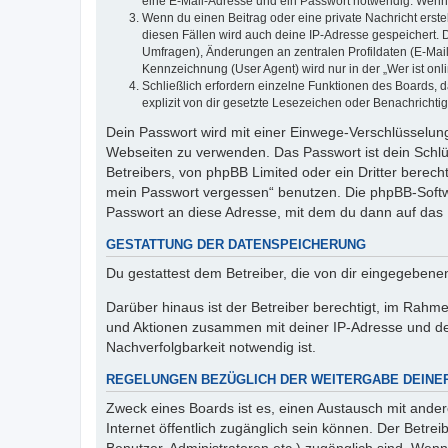
eine E-Mail-Adresse und ein Passwort notwendig. Wenn du
Wenn du einen Beitrag oder eine private Nachricht erste
diesen Fällen wird auch deine IP-Adresse gespeichert. 
Umfragen), Änderungen an zentralen Profildaten (E-Mai
Kennzeichnung (User Agent) wird nur in der „Wer ist onl
Schließlich erfordern einzelne Funktionen des Boards,
explizit von dir gesetzte Lesezeichen oder Benachrichti
Dein Passwort wird mit einer Einwege-Verschlüsselung 
Webseiten zu verwenden. Das Passwort ist dein Schlü
Betreibers, von phpBB Limited oder ein Dritter berec
mein Passwort vergessen“ benutzen. Die phpBB-Softw
Passwort an diese Adresse, mit dem du dann auf das 
GESTATTUNG DER DATENSPEICHERUNG
Du gestattest dem Betreiber, die von dir eingegeben
Darüber hinaus ist der Betreiber berechtigt, im Rahm
und Aktionen zusammen mit deiner IP-Adresse und de
Nachverfolgbarkeit notwendig ist.
REGELUNGEN BEZÜGLICH DER WEITERGABE DEINE
Zweck eines Boards ist es, einen Austausch mit andere
Internet öffentlich zugänglich sein können. Der Betrei