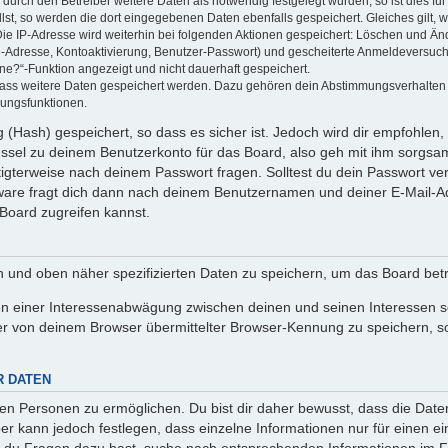
rch den Betreiber weitere Daten als notwendig festgelegt wurden, so ist dies für 
llst, so werden die dort eingegebenen Daten ebenfalls gespeichert. Gleiches gilt, 
Die IP-Adresse wird weiterhin bei folgenden Aktionen gespeichert: Löschen und Än
l-Adresse, Kontoaktivierung, Benutzer-Passwort) und gescheiterte Anmeldeversuch
ine?“-Funktion angezeigt und nicht dauerhaft gespeichert.
 dass weitere Daten gespeichert werden. Dazu gehören dein Abstimmungsverhalten
gungsfunktionen.
(Hash) gespeichert, so dass es sicher ist. Jedoch wird dir empfohlen, 
ssel zu deinem Benutzerkonto für das Board, also geh mit ihm sorgsam
htigterweise nach deinem Passwort fragen. Solltest du dein Passwort v
are fragt dich dann nach deinem Benutzernamen und deiner E-Mail-Ad
Board zugreifen kannst.
en und oben näher spezifizierten Daten zu speichern, um das Board bet
en einer Interessenabwägung zwischen deinen und seinen Interessen sow
r von deinem Browser übermittelter Browser-Kennung zu speichern, so
R DATEN
n Personen zu ermöglichen. Du bist dir daher bewusst, dass die Daten d
ber kann jedoch festlegen, dass einzelne Informationen nur für einen ei