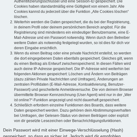
Authentifizierungsschlüssel und eine Session-ID gespeichert. Die
Cookies haben standardmäßig eine Gültigkeit von einem Jahr. Alle
Cookies kannst du jederzeit über die Funktion „Alle Cookies löschen“
löschen.
Weiterhin werden die Daten gespeichert, die du bei der Registrierung,
in deinem Profil oder deinem persönlichem Bereich angibst. Für die
Registrierung sind mindestens ein eindeutiger Benutzername, eine E-
Mail-Adresse und ein Passwort notwendig. Wenn durch den Betreiber
weitere Daten als notwendig festgelegt wurden, so ist dies für dich vor
deren Eingabe ersichtlich.
Wenn du einen Beitrag oder eine private Nachricht erstellst, so werden
die dort eingegebenen Daten ebenfalls gespeichert. Gleiches gilt, wenn
du einen Beitrag als Entwurf zwischenspeicherst. In diesen Fällen wird
auch deine IP-Adresse gespeichert. Die IP-Adresse wird weiterhin bei
folgenden Aktionen gespeichert: Löschen und Ändern von Beiträgen
(dazu zählen Private Nachrichten und Umfragen), Änderungen an
zentralen Profildaten (E-Mail-Adresse, Kontoaktivierung, Benutzer-
Passwort) und gescheiterte Anmeldeversuche. Die von deinem Browser
übermittelte Browser-Kennzeichnung (User Agent) wird nur in der „Wer
ist online?“-Funktion angezeigt und nicht dauerhaft gespeichert.
Schließlich erfordern einzelne Funktionen des Boards, dass weitere
Daten gespeichert werden. Dazu gehören dein Abstimmungsverhalten
bei Umfragen, der Gelesen-Status von deinen Beiträgen oder explizit
von dir gesetzte Lesezeichen oder Benachrichtigungsfunktionen.
Dein Passwort wird mit einer Einwege-Verschlüsselung (Hash)
gespeichert, so dass es sicher ist. Jedoch wird dir empfohlen,