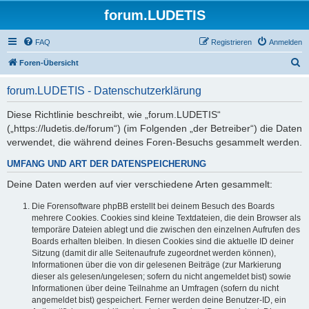
forum.LUDETIS
FAQ
Registrieren
Anmelden
S
Foren-Übersicht
u
forum.LUDETIS - Datenschutzerklärung
c
h
Diese Richtlinie beschreibt, wie „forum.LUDETIS“
(„https://ludetis.de/forum“) (im Folgenden „der Betreiber“) die Daten
e
verwendet, die während deines Foren-Besuchs gesammelt werden.
UMFANG UND ART DER DATENSPEICHERUNG
Deine Daten werden auf vier verschiedene Arten gesammelt:
Die Forensoftware phpBB erstellt bei deinem Besuch des Boards
mehrere Cookies. Cookies sind kleine Textdateien, die dein Browser als
temporäre Dateien ablegt und die zwischen den einzelnen Aufrufen des
Boards erhalten bleiben. In diesen Cookies sind die aktuelle ID deiner
Sitzung (damit dir alle Seitenaufrufe zugeordnet werden können),
Informationen über die von dir gelesenen Beiträge (zur Markierung
dieser als gelesen/ungelesen; sofern du nicht angemeldet bist) sowie
Informationen über deine Teilnahme an Umfragen (sofern du nicht
angemeldet bist) gespeichert. Ferner werden deine Benutzer-ID, ein